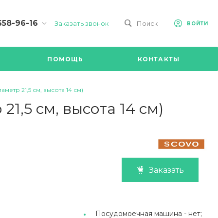
658-96-16
Заказать звонок
Поиск
ВОЙТИ
-09-98
ч,
ПОМОЩЬ
КОНТАКТЫ
Ул.
я, д 2/Д.
8.00 до
метр 21,5 см, высота 14 см)
@mail.ru
1,5 см, высота 14 см)
Заказать
Посудомоечная машина -
нет;