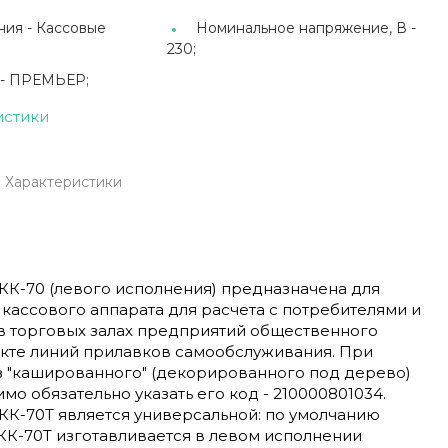
ния -
Кассовые
Номинальное напряжение, В -
230;
 -
ПРЕМЬЕР;
истики
Характеристики
КК-70 (левого исполнения) предназначена для
 кассового аппарата для расчета с потребителями и
 в торговых залах предприятий общественного
екте линий прилавков самообслуживания. При
з "кашированного" (декорированного под дерево)
мо обязательно указать его код - 210000801034.
КК-70Т является универсальной: по умолчанию
КК-70Т изготавливается в левом исполнении