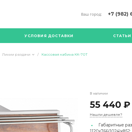
+7 (982) 
Ваш город:
+7 (34376) 5
г. Богданови
УСЛОВИЯ ДОСТАВКИ
СТАТЬИ
Богданович. 
Кооперативна
с ПН по ПТ с 
Линии раздачи
/
Кассовая кабина КК-70Т
17.00
89126904490
В наличии
55 440 ₽
Нашли дешевле?
Габаритные раз
1120x766(1024)x852;