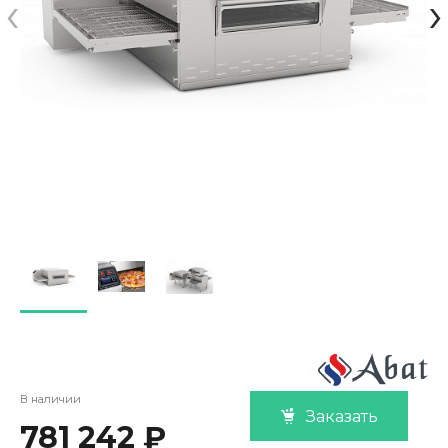
‹
›
В наличии
Заказать
781 242 ₽