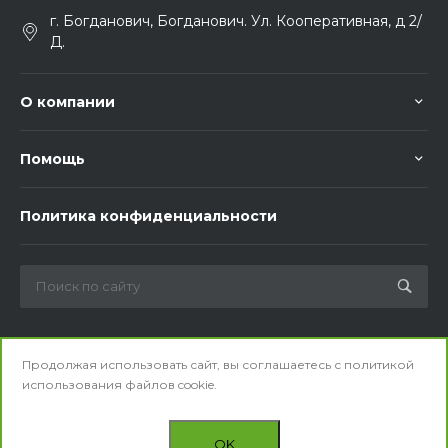
г. Богданович, Богданович. Ул. Кооперативная, д 2/
Д.
О компании
Помощь
Политика конфиденциальности
Мы в соц. сетях
Продолжая использовать сайт, вы соглашаетесь с
политикой
использования
файлов cookie.
OK
© 2026 ООО «Общепитснаб». Все права защищены.