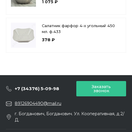
1 075 ₽
Салатник фарфор 4-х угольный 450
мл. ф.433
378 ₽
Заказать
+7 (34376) 5-09-98
звонок
89126904490@mail.ru
г. Богданович, Богданович. Ул. Кооперативная, д 2/
Д.