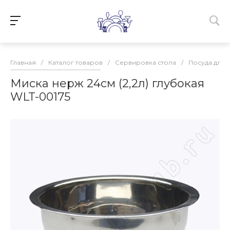
Главная
/
Каталог товаров
/
Сервировка стола
/
Посуда для 
Миска нерж 24см (2,2л) глубокая
WLT-00175