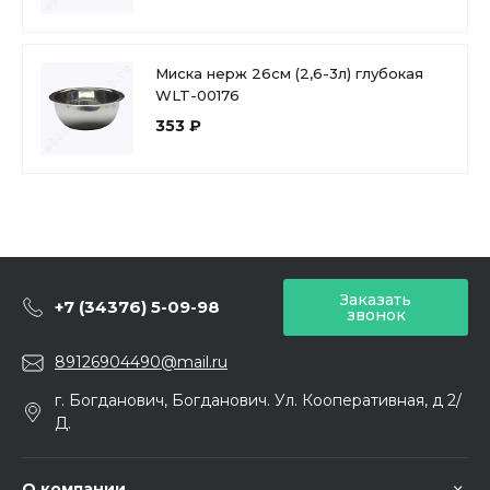
Миска нерж 26см (2,6-3л) глубокая
WLT-00176
353 ₽
Заказать
+7 (34376) 5-09-98
звонок
89126904490@mail.ru
г. Богданович, Богданович. Ул. Кооперативная, д 2/
Д.
О компании