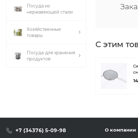
Зака
Посуда из
нержавеющей стали
Хозяйственные
товары
С этим то
Посуда для хранения
продуктов
Си
см
FY
1
О компании
+7 (34376) 5-09-98