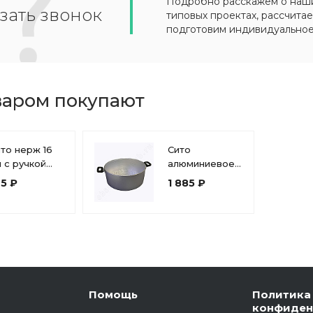
Подробно расскажем о наших
зать звонок
типовых проектах, рассчитае
подготовим индивидуально
варом покупают
то нерж 16
Сито
 с ручкой
алюминиевое
-016
для
45 ₽
1 885 ₽
процеживания
Грохот 30х8 см
Эрг-Ал
Помощь
Политика
конфиден