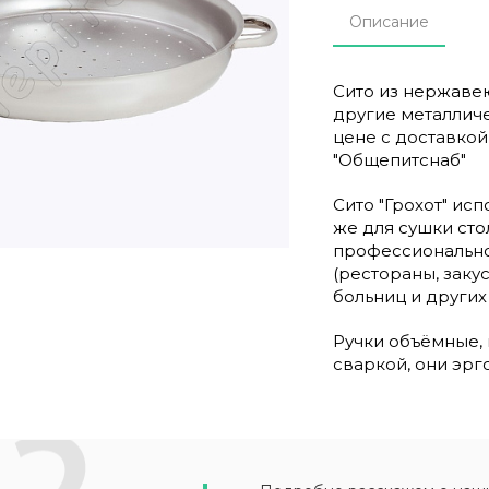
Описание
Сито из нержавею
другие металличе
цене с доставко
"Общепитснаб"
Сито "Грохот" исп
же для сушки ст
профессионально
(рестораны, заку
больниц и других
Ручки объёмные,
сваркой, они эр