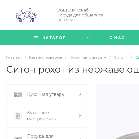
ОБЩЕПИТснаб.
Посуда для общепита
ОПТОМ
КАТАЛОГ
О НАС
Главная
/
Каталог товаров
/
Кухонная утварь
/
Сито
/
С
Сито-грохот из нержавеюще
Кухонная утварь
Кухонные
инструменты
Посуда для