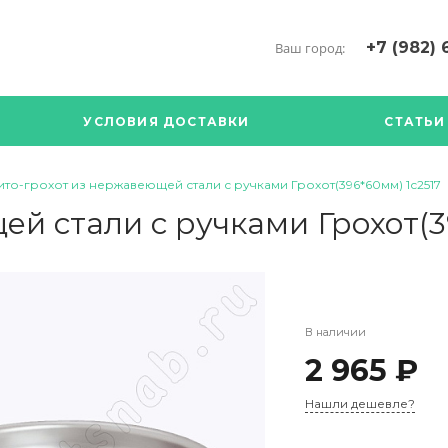
+7 (982) 
Ваш город:
+7 (34376) 5
г. Богданови
УСЛОВИЯ ДОСТАВКИ
СТАТЬИ
Богданович. 
Кооперативна
с ПН по ПТ с 
ито-грохот из нержавеющей стали с ручками Грохот(396*60мм) 1с2517
17.00
89126904490
й стали с ручками Грохот(3
В наличии
2 965 ₽
Нашли дешевле?