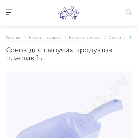
Главная
/
Каталог товаров
/
Кухонная утварь
/
Совки
/
Сово
Совок для сыпучих продуктов
пластик 1 л