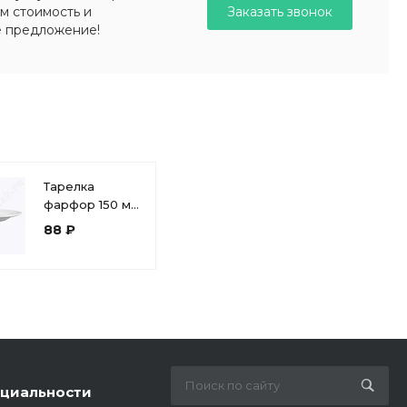
Заказать звонок
м стоимость и
е предложение!
Тарелка
фарфор 150 мм
мелкая круглая
88 ₽
«Collage»
фк861
циальности