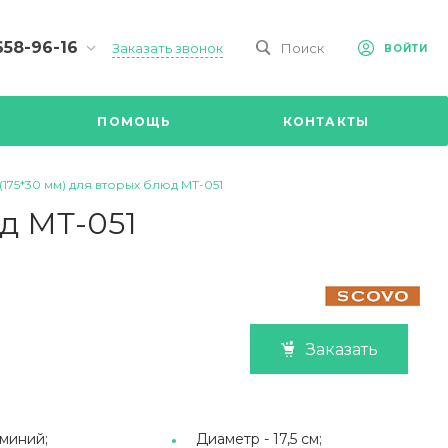
658-96-16
Заказать звонок
Поиск
ВОЙТИ
-09-98
ч,
ПОМОЩЬ
КОНТАКТЫ
Ул.
я, д 2/Д.
8.00 до
175*30 мм) для вторых блюд МТ-051
@mail.ru
юд МТ-051
Заказать
миний;
Диаметр -
17,5 см;