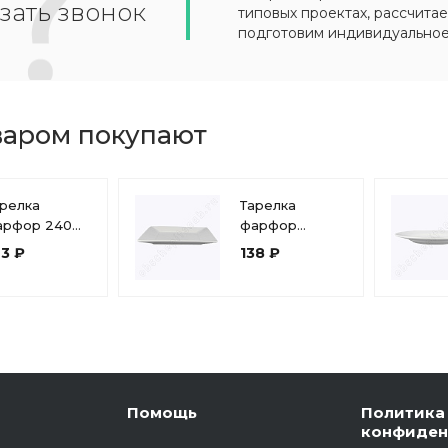
зать звонок
типовых проектах, рассчитае
подготовим индивидуально
варом покупают
релка
Тарелка
арфор 240
фарфор
 500 мл
175x175 мм
43 ₽
138 ₽
убокая
мелкая
елье
квадратная
диллия
«Day» фк101
Помощь
Политика
конфиден