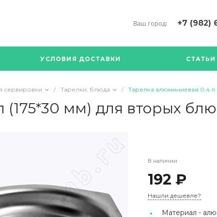
+7 (982) 
Ваш город:
+7 (34376) 5
г. Богданови
УСЛОВИЯ ДОСТАВКИ
СТАТЬИ
Богданович. 
Кооперативна
с ПН по ПТ с 
я сервировки
/
Тарелки, блюда
/
Тарелка алюминиевая 0,4 л (
17.00
89126904490
 (175*30 мм) для вторых бл
В наличии
192 ₽
Нашли дешевле?
Материал -
алю