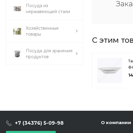
Зака
Посуда из
нержавеющей стали
Хозяйственные
товары
С этим то
Посуда для хранения
продуктов
Та
ф
мм
1
гл
б
И
О компании
+7 (34376) 5-09-98