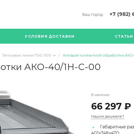
+7 (982) 
Ваш город:
+7 (34376) 5
г. Богданови
УСЛОВИЯ ДОСТАВКИ
СТАТЬИ
Богданович. 
Кооперативна
с ПН по ПТ с 
Тепловые линии 700, 900
/
Аппарат контактной обработки АКО
17.00
89126904490
отки АКО-40/1Н-С-00
В наличии
66 297 ₽
Нашли дешевле?
Габаритные раз
401x748x470;