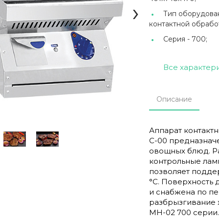
›
Тип оборудова
контактной обрабо
Серия -
700;
Все характер
Описание
Аппарат контактн
С-00 предназнач
овощных блюд. Ра
контрольные лам
позволяет поддер
°С. Поверхность
и снабжена по п
разбрызгивание 
МН-02 700 серии