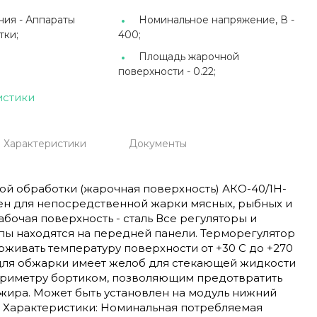
ния -
Аппараты
Номинальное напряжение, В -
тки;
400;
Площадь жарочной
поверхности -
0.22;
истики
Характеристики
Документы
ой обработки (жарочная поверхность) АКО-40/1Н-
ен для непосредственной жарки мясных, рыбных и
бочая поверхность - сталь Все регуляторы и
пы находятся на передней панели. Терморегулятор
живать температуру поверхности от +30 С до +270
 для обжарки имеет желоб для стекающей жидкости
ериметру бортиком, позволяющим предотвратить
жира. Может быть установлен на модуль нижний
. Характеристики: Номинальная потребляемая