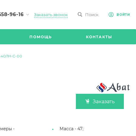
658-96-16
Заказать звонок
Поиск
ВОЙТИ
-09-98
ч,
ПОМОЩЬ
КОНТАКТЫ
Ул.
я, д 2/Д.
8.00 до
-40/1Н-С-00
@mail.ru
Заказать
меры -
Масса -
47;