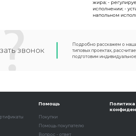
жира; - регулиру
исполнении; - ус
напольном испол
Подробно расскажем о наших
зать звонок
типовых проектах, рассчитае
подготовим индивидуально
Помощь
Политика
конфиден
ертификаты
Покупки
Помощь покупателю
Вопрос - ответ