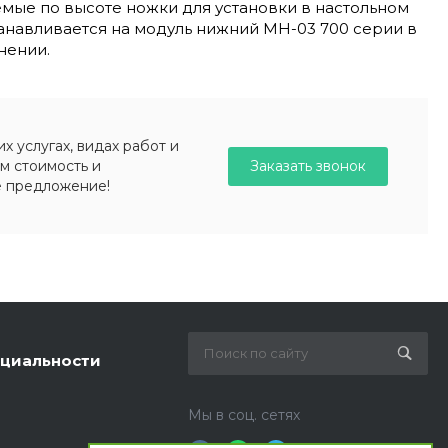
емые по высоте ножки для установки в настольном
танавливается на модуль нижний МН-03 700 серии в
нении.
 услугах, видах работ и
Заказать звонок
м стоимость и
е предложение!
циальности
Мы в соц. сетях