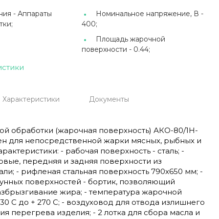
ния -
Аппараты
Номинальное напряжение, В -
тки;
400;
Площадь жарочной
поверхности -
0.44;
истики
Характеристики
Документы
ой обработки (жарочная поверхность) АКО-80/1Н-
ен для непосредственной жарки мясных, рыбных и
актеристики: - рабочая поверхность - сталь; -
ковые, передняя и задняя поверхности из
и; - рифленая стальная поверхность 790x650 мм; -
унных поверхностей - бортик, позволяющий
азбрызгивание жира; - температура жарочной
30 С до + 270 С; - воздуховод для отвода излишнего
ия перегрева изделия; - 2 лотка для сбора масла и