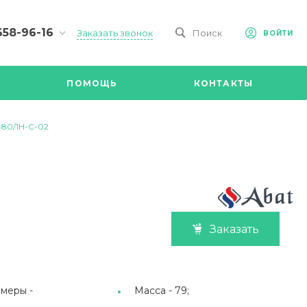
658-96-16
Заказать звонок
Поиск
ВОЙТИ
-09-98
ч,
ПОМОЩЬ
КОНТАКТЫ
Ул.
я, д 2/Д.
8.00 до
80/1Н-С-02
@mail.ru
Заказать
меры -
Масса -
79;