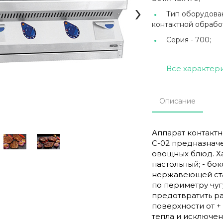
›
Тип оборудова
контактной обрабо
Серия -
700;
Все характер
Описание
Аппарат контактн
С-02 предназнач
овощных блюд. Хар
настольный; - бо
нержавеющей стал
по периметру чуг
предотвратить р
поверхности от + 
тепла и исключен