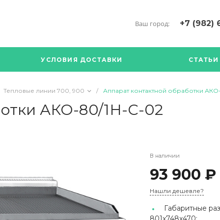
+7 (982) 
Ваш город:
+7 (34376) 5
г. Богданови
УСЛОВИЯ ДОСТАВКИ
СТАТЬИ
Богданович. 
Кооперативна
с ПН по ПТ с 
Тепловые линии 700, 900
/
Аппарат контактной обработки АКО-
17.00
89126904490
отки АКО-80/1Н-С-02
В наличии
93 900 ₽
Нашли дешевле?
Габаритные раз
801x748x470;