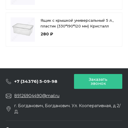
Ящик с крышкой универсальный 5 л.,
пластик (330*190*120 мм) Кристалл
280 ₽
Заказать
+7 (34376) 5-09-98
звонок
89126904490@mail.ru
г. Богданович, Богданович. Ул. Кооперативная, д 2/
Д.