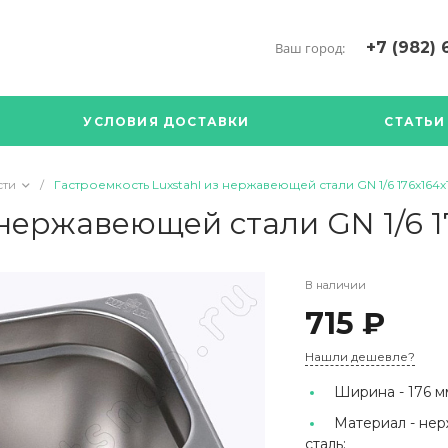
+7 (982) 
Ваш город:
+7 (34376) 5
г. Богданови
УСЛОВИЯ ДОСТАВКИ
СТАТЬИ
Богданович. 
Кооперативна
с ПН по ПТ с 
сти
/
Гастроемкость Luxstahl из нержавеющей стали GN 1/6 176х164х
17.00
89126904490
 нержавеющей стали GN 1/6 
В наличии
715 ₽
Нашли дешевле?
Ширина -
176 м
Материал -
нер
сталь;