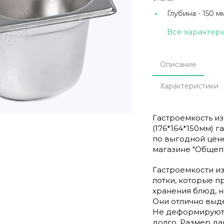
Глубина -
150 мм
Все характер
Описание
Характеристики
Гастроемкость из
(176*164*150мм) г
по выгодной цен
магазине "Общепи
Гастроемкости и
лотки, которые п
хранения блюд, н
Они отлично выде
Не деформируютс
долго. Размер д