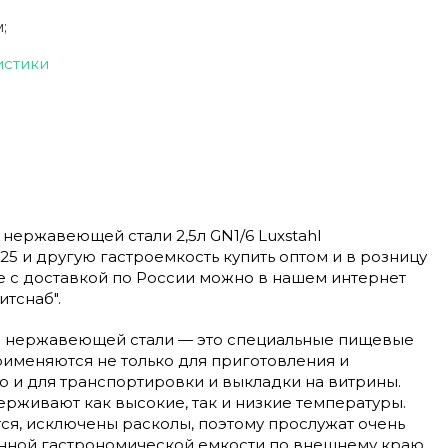
;
истики
 нержавеющей стали 2,5л GN1/6 Luxstahl
а25 и другую гастроемкость купить оптом и в розницу
е с доставкой по России можно в нашем интернет
тснаб".
з нержавеющей стали — это специальные пищевые
рименяются не только для приготовления и
о и для транспортировки и выкладки на витрины.
рживают как высокие, так и низкие температуры.
я, исключены расколы, поэтому прослужат очень
анной гастрономической емкости по внешнему краю