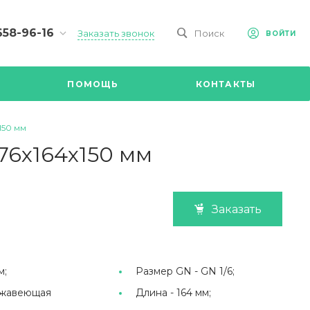
658-96-16
Заказать звонок
Поиск
ВОЙТИ
-09-98
ч,
ПОМОЩЬ
КОНТАКТЫ
Ул.
я, д 2/Д.
8.00 до
150 мм
@mail.ru
176х164х150 мм
Заказать
м;
Размер GN -
GN 1/6;
жавеющая
Длина -
164 мм;