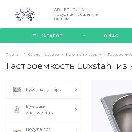
ОБЩЕПИТснаб.
Посуда для общепита
ОПТОМ
КАТАЛОГ
О НАС
Главная
/
Каталог товаров
/
Кухонная утварь
/
Гастроемко
Гастроемкость Luxstahl из
Кухонная утварь
Кухонные
инструменты
Посуда для