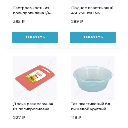
Гастроемкость из
Поднос пластиковый
полипропилена 1/4-
430x300x10 мм
100 (265x162, h=100)
темно-красный
395 ₽
289 ₽
2,8л
столовый С48ТКР
Заказать
Заказать
Доска разделочная
Таз пластиковый 6л
из полипропилена
пищевой круглый
320х220х6 мм
ТП6-01
227 ₽
118 ₽
МАРТИКА С53