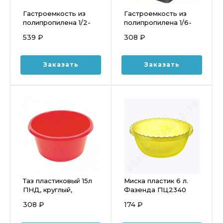
Гастроемкость из
Гастроемкость из
полипропилена 1/2-
полипропилена 1/6-
65 ( 325x265 мм,
100 (176x162 мм, h=100
539 ₽
308 ₽
h=65) 4 л
мм) 1,6 л.
Заказать
Заказать
Таз пластиковый 15л
Миска пластик 6 л.
ПНД, круглый,
Фазенда ПЦ2340
жесткий
308 ₽
174 ₽