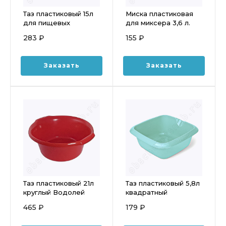
Таз пластиковый 15л
Миска пластиковая
для пищевых
для миксера 3,6 л.
продуктов (ПВД/
290*247*157мм
283 ₽
155 ₽
ПНД), ударопрочный,
МАРТИКА С435
мягкий
Заказать
Заказать
Таз пластиковый 21л
Таз пластиковый 5,8л
круглый Водолей
квадратный
МАРТИКА С614
Дельверо МАРТИКА
465 ₽
179 ₽
С660