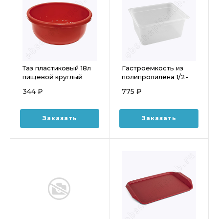
Таз пластиковый 18л
Гастроемкость из
пищевой круглый
полипропилена 1/2-
150 (325x265 мм,
344 ₽
775 ₽
h=150) 9,5 л
Заказать
Заказать