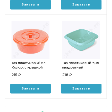
Заказать
Заказать
Таз пластиковый 6л
Таз пластиковый 7,8л
Колор, с крышкой
квадратный
цвет МИКС
Дельверо МАРТИКА
215 ₽
218 ₽
С662
Заказать
Заказать