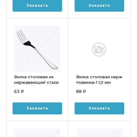
Заказать
Заказать
Вилка столовая из
Вилка столовая нерж
нержавеющей стали
Новинка-1 1,0 мм
Атланта 2 мм.
63 ₽
88 ₽
КТ-098-ВС-6
Заказать
Заказать