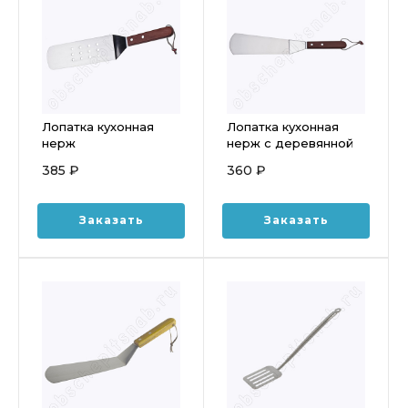
Лопатка кухонная
Лопатка кухонная
нерж
нерж с деревянной
перфорированная с
ручкой (35см) N-А03
385 ₽
360 ₽
деревянной ручкой
(37см) N-А01
Заказать
Заказать