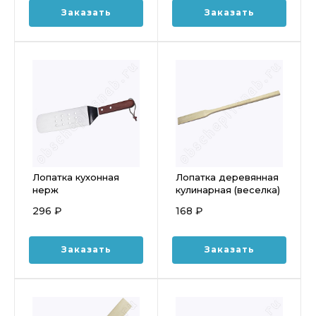
Заказать
Заказать
Лопатка кухонная
Лопатка деревянная
нерж
кулинарная (веселка)
перфорированная с
400х58х15 мм
296 ₽
168 ₽
деревянной ручкой
(32см) N1-А15
Заказать
Заказать