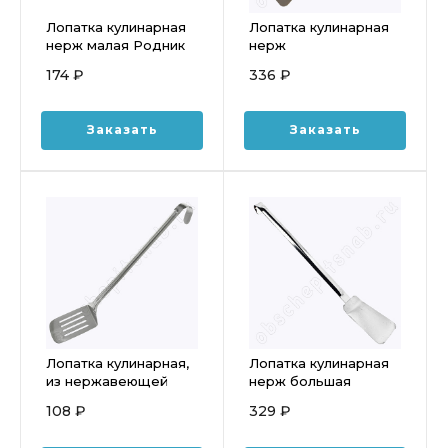
Лопатка кулинарная
Лопатка кулинарная
нерж малая Родник
нерж
длина 20 см (9,5*7
перфорированная
174 ₽
336 ₽
см)
малая (300мм) 1с2554
Заказать
Заказать
Лопатка кулинарная,
Лопатка кулинарная
из нержавеющей
нерж большая
стали 32 см,
(405мм) 1с2555
108 ₽
329 ₽
перфорированная
0049