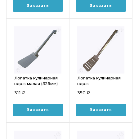
Заказать
Заказать
Лопатка кулинарная
Лопатка кулинарная
нерж малая (325мм)
нерж
1с2553
перфорированная
311 ₽
350 ₽
большая (405мм)
1с2556
Заказать
Заказать