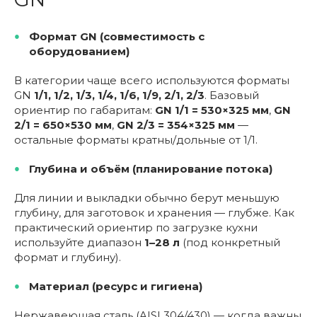
Формат GN (совместимость с
оборудованием)
В категории чаще всего используются форматы
GN
1/1, 1/2, 1/3, 1/4, 1/6, 1/9, 2/1, 2/3
. Базовый
ориентир по габаритам:
GN 1/1 = 530×325 мм
,
GN
2/1 = 650×530 мм
,
GN 2/3 = 354×325 мм
—
остальные форматы кратны/дольные от 1/1.
Глубина и объём (планирование потока)
Для линии и выкладки обычно берут меньшую
глубину, для заготовок и хранения — глубже. Как
практический ориентир по загрузке кухни
используйте диапазон
1–28 л
(под конкретный
формат и глубину).
Материал (ресурс и гигиена)
Нержавеющая сталь (AISI 304/430) — когда важны