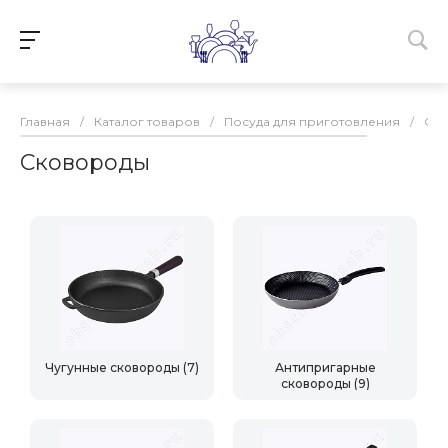
Главная
/
Каталог товаров
/
Посуда для приготовления
/
Ск
Сковороды
Чугунные сковороды
(7)
Антипригарные
сковороды
(9)