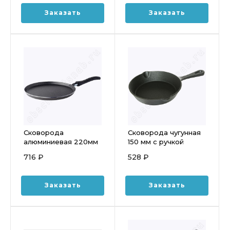
Заказать
Заказать
Сковорода
Сковорода чугунная
алюминиевая 220мм
150 мм с ручкой
блинная
литой МС2164
716 ₽
528 ₽
антипригарная со
съемной ручкой
Scovo Discovery,
Заказать
Заказать
СД-039