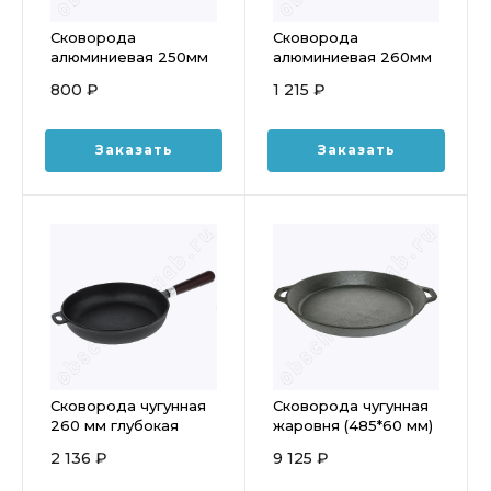
Сковорода
Сковорода
алюминиевая 250мм
алюминиевая 260мм
блинная
антипригарная со
800 ₽
1 215 ₽
антипригарная Scovo
съемной ручкой
Discovery, СД-040
Scovo Discovery,
СД-024
Заказать
Заказать
Сковорода чугунная
Сковорода чугунная
260 мм глубокая
жаровня (485*60 мм)
съемная деревянная
МС9484
2 136 ₽
9 125 ₽
ручка 03226