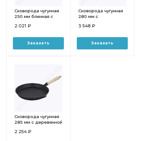
Сковорода чугунная
Сковорода чугунная
250 мм блинная с
280 мм с
деревянной ручкой
деревянной ручкой
2 021 ₽
3 548 ₽
МС6254
глубокая XG728N
Заказать
Заказать
Сковорода чугунная
285 мм с деревянной
ручкой МС2286
2 254 ₽