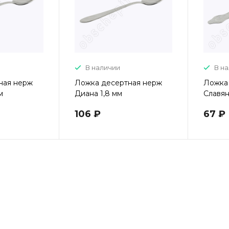
В наличии
В н
ная нерж
Ложка десертная нерж
Ложка
м
Диана 1,8 мм
Славян
106 ₽
67 ₽