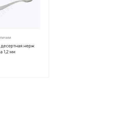
аличии
 десертная нерж
а 1,2 мм