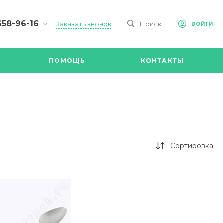
658-96-16
Заказать звонок
Поиск
ВОЙТИ
-09-98
ч,
ПОМОЩЬ
КОНТАКТЫ
Ул.
я, д 2/Д.
8.00 до
@mail.ru
Сортировка