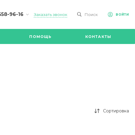
658-96-16
Заказать звонок
Поиск
ВОЙТИ
-09-98
ч,
ПОМОЩЬ
КОНТАКТЫ
Ул.
я, д 2/Д.
8.00 до
@mail.ru
Сортировка