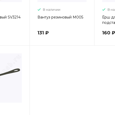
В наличии
В н
вый SV3214
Вантуз резиновый М005
Ёрш дл
подста
131 ₽
160 