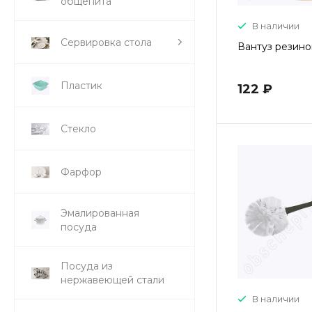
общепита
В наличии
Сервировка стола
Вантуз резино
Пластик
122 ₽
Стекло
Фарфор
Эмалированная
посуда
Посуда из
нержавеющей стали
В наличии