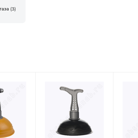
таза
(3)