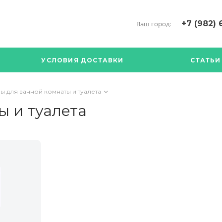
+7 (982) 
Ваш город:
+7 (34376) 5
г. Богданови
УСЛОВИЯ ДОСТАВКИ
СТАТЬИ
Богданович. 
Кооперативна
с ПН по ПТ с 
ы для ванной комнаты и туалета
17.00
89126904490
ы и туалета