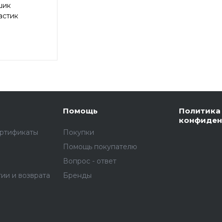
шик
астик
Помощь
Политика
конфиден
ертификаты
Покупки
Помощь покупателю
Вопрос - ответ
тии и возврата
Бренды