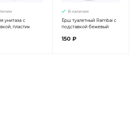
аличии
В наличии
я унитаза с
Ёрш туалетный Rambai с
вкой, пластик
подставкой бежевый
₽
150 ₽