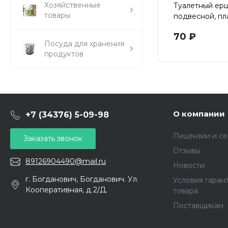
Хозяйственные
Туалетный ер
товары
подвесной, пл
SV3116
70 ₽
Посуда для хранения
продуктов
О компании
+7 (34376) 5-09-98
Лицензии и с
Заказать звонок
Отзывы
89126904490@mail.ru
Новости
г. Богданович, Богданович. Ул.
Условия гаран
Кооперативная, д 2/Д.
товара
Поставщикам