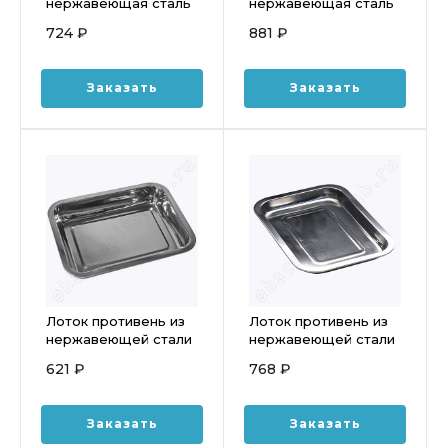
нержавеющая сталь
нержавеющая сталь
280*370*45см
310*410*50см Weltime
724 ₽
881 ₽
Weltime, WLT-00011
WLT-00012
Заказать
Заказать
Лоток противень из
Лоток противень из
нержавеющей стали
нержавеющей стали
450*350*48мм
600*400*20мм
621 ₽
768 ₽
Luxstahl кт337
Luxstahl кт382
Заказать
Заказать