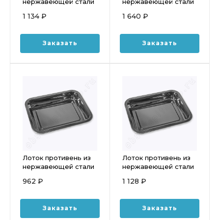
нержавеющей стали
нержавеющей стали
550*400*48мм
450х260х70мм
1 134 ₽
1 640 ₽
Luxstahl кт336
1с2497
Заказать
Заказать
Лоток противень из
Лоток противень из
нержавеющей стали
нержавеющей стали
500*350*48мм
600х400х48мм
962 ₽
1 128 ₽
Luxstahl кт162
Luxstahl кт335
Заказать
Заказать