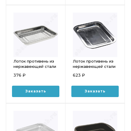
Лоток противень из
Лоток противень из
нержавеющей стали
нержавеющей стали
360*270*48мм
450*350*20мм
376 ₽
623 ₽
Luxstahl кт164
Luxstahl кт341
Заказать
Заказать