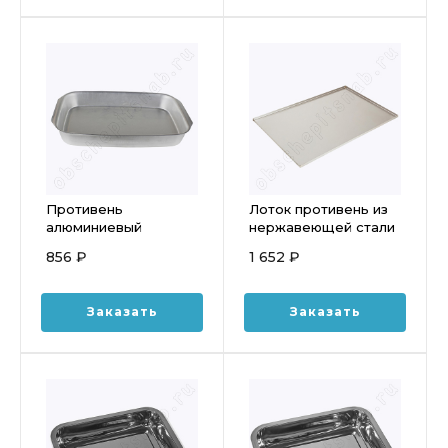
Противень
Лоток противень из
алюминиевый
нержавеющей стали
284х424х55 мм,
400х600х12мм
856 ₽
1 652 ₽
Глубокий
1с2488
Заказать
Заказать