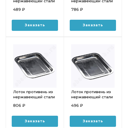
нержавеющей стали
нержавеющей стали
400*300*48мм
450*300*48мм
489 ₽
786 ₽
Luxstahl кт338
Luxstahl кт185
Заказать
Заказать
Лоток противень из
Лоток противень из
нержавеющей стали
нержавеющей стали
500х400х20мм
400*300*20мм
806 ₽
496 ₽
Luxstahl кт340
Luxstahl кт167
Заказать
Заказать