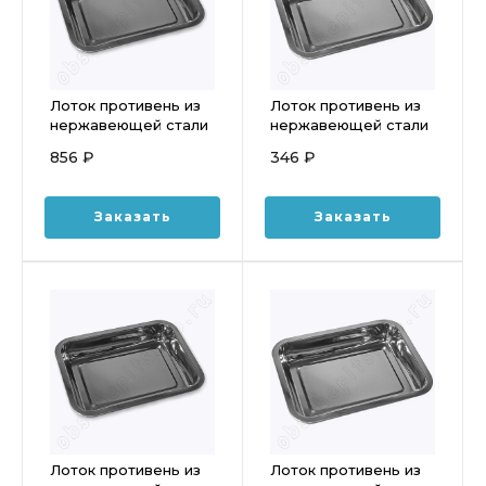
Лоток противень из
Лоток противень из
нержавеющей стали
нержавеющей стали
500*400*48мм
320*220*48мм
856 ₽
346 ₽
Luxstahl кт358
Luxstahl кт165
Заказать
Заказать
Лоток противень из
Лоток противень из