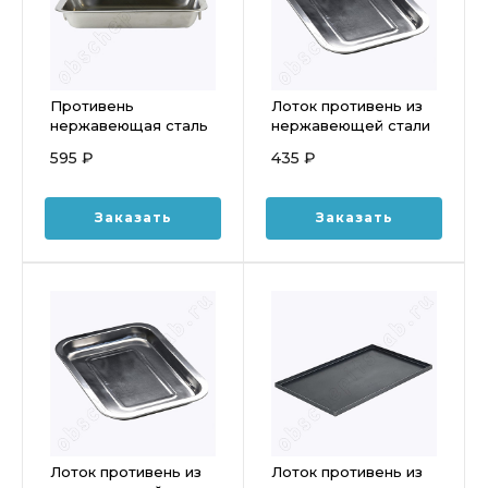
Противень
Лоток противень из
нержавеющая сталь
нержавеющей стали
240*310 мм Велтайм,
360*270*20мм
595 ₽
435 ₽
WLT-00010
Luxstahl кт342
Заказать
Заказать
Лоток противень из
Лоток противень из