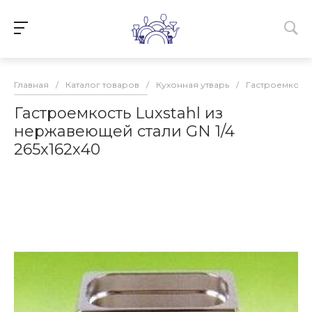
Главная
/
Каталог товаров
/
Кухонная утварь
/
Гастроемкост
Гастроемкость Luxstahl из
нержавеющей стали GN 1/4
265х162х40