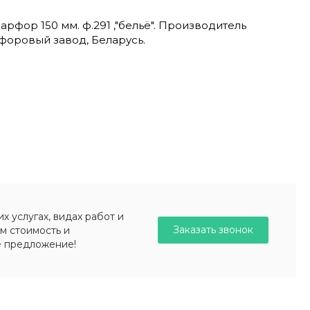
рфор 150 мм. ф.291 ,"бельё". Производитель
оровый завод, Беларусь.
 услугах, видах работ и
Заказать звонок
м стоимость и
е предложение!