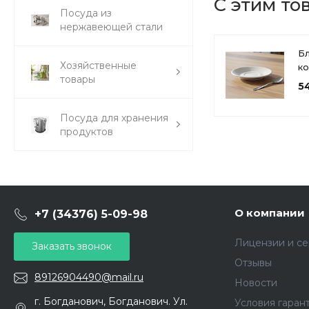
С этим то
Посуда из
нержавеющей стали
Б
Хозяйственные
к
товары
ф
5
Посуда для хранения
продуктов
О компании
+7 (34376) 5-09-98
Лицензии и с
Заказать звонок
Отзывы
89126904490@mail.ru
Новости
г. Богданович, Богданович. Ул.
Условия гаран