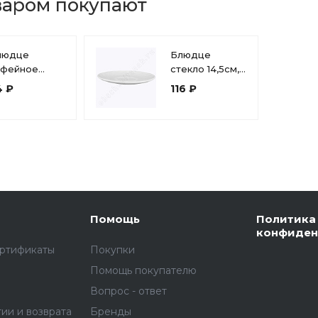
варом покупают
людце
Блюдце
офейное
стекло 14,5см,
арфор Мокко
Luminarc,
4 ₽
116 ₽
серия Трианон
Помощь
Политика
конфиден
ертификаты
Покупки
Помощь покупателю
Вопрос - ответ
тии и возврата
Бренды