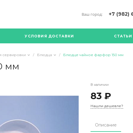
+7 (982) 
Ваш город:
+7 (34376) 5
г. Богданови
УСЛОВИЯ ДОСТАВКИ
СТАТЬИ
Богданович. 
Кооперативна
с ПН по ПТ с 
я сервировки
/
Блюдца
/
Блюдце чайное фарфор 150 мм
17.00
89126904490
0 мм
В наличии
83 ₽
Нашли дешевле?
Описание