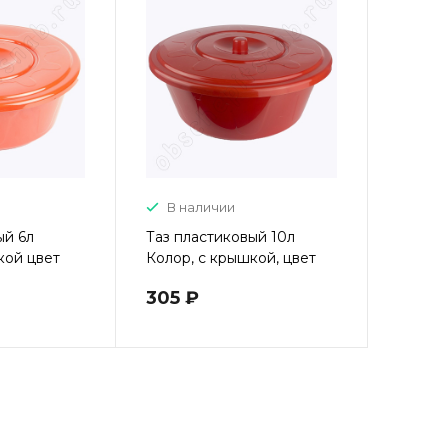
В наличии
ый 6л
Таз пластиковый 10л
кой цвет
Колор, с крышкой, цвет
МИКС
305 ₽