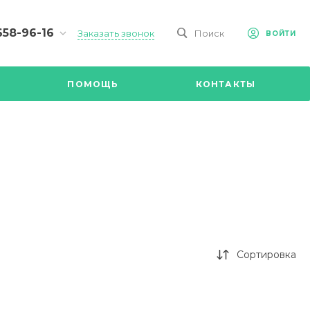
658-96-16
Заказать звонок
Поиск
ВОЙТИ
-09-98
ч,
ПОМОЩЬ
КОНТАКТЫ
Ул.
я, д 2/Д.
8.00 до
@mail.ru
Сортировка