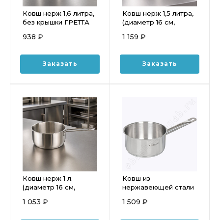
Ковш нерж 1,6 литра,
Ковш нерж 1,5 литра,
без крышки ГРЕТТА
(диаметр 16 см,
(диаметр 16 см)
высота 9 см,
938 ₽
1 159 ₽
толщина стали 0,8
мм)
Заказать
Заказать
Ковш нерж 1 л.
Ковш из
(диаметр 16 см,
нержавеющей стали
высота 7 см)
с мерной шкалой 2,1
1 053 ₽
1 509 ₽
л. (180*90мм) КТ-ОБ-
КВ-18