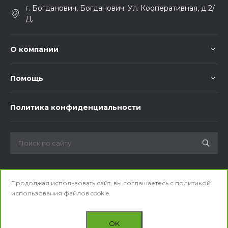
г. Богданович, Богданович. Ул. Кооперативная, д 2/
Д.
О компании
Помощь
Политика конфиденциальности
Мы в соц. сетях
Продолжая использовать сайт, вы соглашаетесь с
политикой
использования
файлов cookie.
OK
© 2026 ООО «Общепитснаб». Все права защищены.