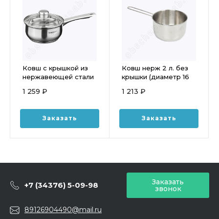
Ковш с крышкой из
Ковш нерж 2 л. без
нержавеющей стали
крышки (диаметр 16
1,8 л. ГРЕТТА (160мм)
см, высота 10,5 см)
1 259 ₽
1 213 ₽
KT04-D-К
Заказать
Заказать
Заказать
+7 (34376) 5-09-98
звонок
89126904490@mail.ru