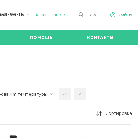
658-96-16
Заказать звонок
Поиск
ВОЙТИ
-09-98
ч,
ПОМОЩЬ
КОНТАКТЫ
Ул.
я, д 2/Д.
8.00 до
@mail.ru
рования температуры
Сортировка