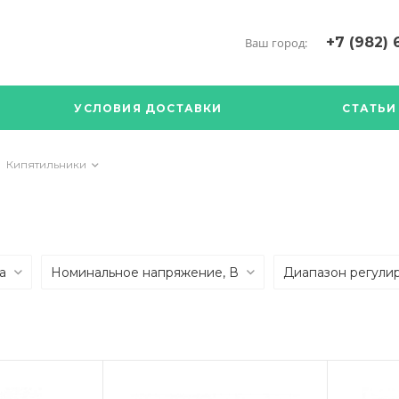
+7 (982) 
Ваш город:
+7 (34376) 5
г. Богданови
УСЛОВИЯ ДОСТАВКИ
СТАТЬИ
Богданович. 
Кооперативна
с ПН по ПТ с 
Кипятильники
17.00
89126904490
са
Номинальное напряжение, В
Диапазон регули