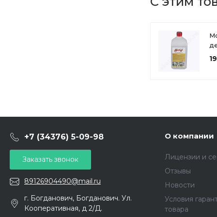
С этим то
М
д
ср
1
м
эф
ли
О компании
+7 (34376) 5-09-98
Лицензии и с
Заказать звонок
Отзывы
89126904490@mail.ru
Новости
г. Богданович, Богданович. Ул.
Условия гаран
Кооперативная, д 2/Д.
товара