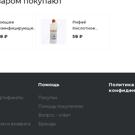
варом покупают
оющее
Рифей
езинфицирующее
Кислотное
едство с
средство для
98 ₽
58 ₽
оющим
санузлов
фектом Ника-2, 1
флакон 1 литр
тр
Помощь
Политика
конфиден
ертификаты
Покупки
Помощь покупателю
Вопрос - ответ
тии и возврата
Бренды