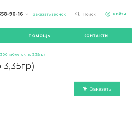
658-96-16
Заказать звонок
Поиск
ВОЙТИ
-09-98
ч,
ПОМОЩЬ
КОНТАКТЫ
Ул.
я, д 2/Д.
8.00 до
00 таблеток по 3,35гр)
@mail.ru
3,35гр)
Заказать