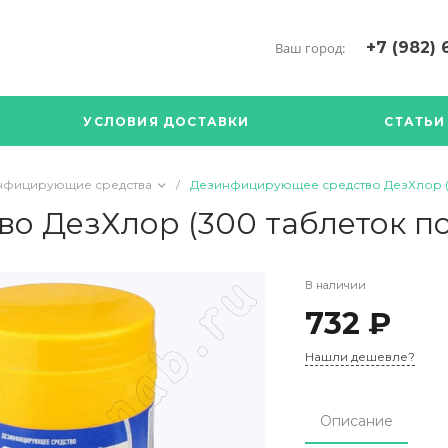
+7 (982) 
Ваш город:
+7 (34376) 5
г. Богданови
УСЛОВИЯ ДОСТАВКИ
СТАТЬИ
Богданович. 
Кооперативна
с ПН по ПТ с 
нфицирующие средства
/
Дезинфицирующее средство ДезХлор (3
17.00
89126904490
 ДезХлор (300 таблеток по 
В наличии
732 ₽
Нашли дешевле?
Описание