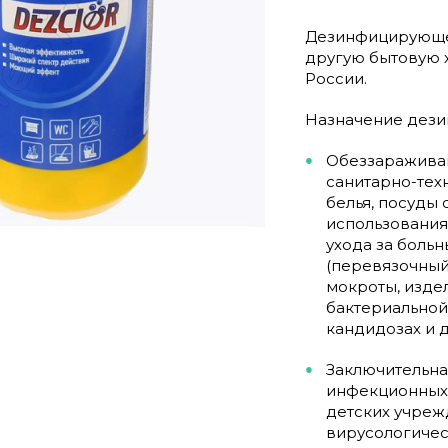
Дезинфицирующее 
другую бытовую х
России.
Назначение дези
Обеззараживан
санитарно-тех
белья, посуды 
использования
ухода за боль
(перевязочный
мокроты, изде
бактериальной 
кандидозах и 
Заключительна
инфекционных 
детских учреж
вирусологичес