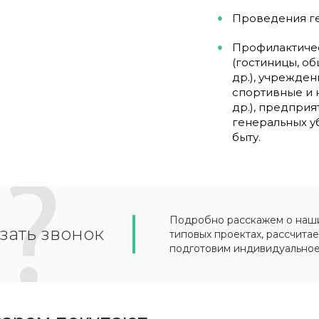
Проведения ге
Профилактичес
(гостиницы, о
др.), учрежден
спортивные и 
др.), предприя
генеральных у
быту.
Подробно расскажем о наших
зать звонок
типовых проектах, рассчитае
подготовим индивидуально