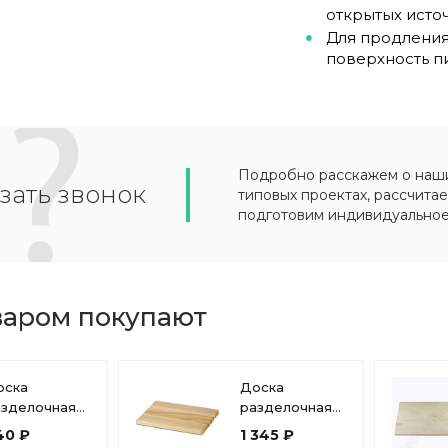
открытых источ
Для продления
поверхность п
Подробно расскажем о наших
зать звонок
типовых проектах, рассчитае
подготовим индивидуально
варом покупают
оска
Доска
азделочная
разделочная
еревянная
профессиональная
40 ₽
1 345 ₽
рофессиональная
прямоугольная