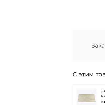
Зака
С этим то
Д
р
д
6
п