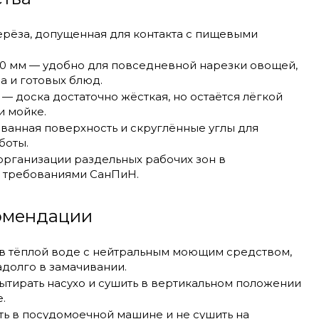
ерёза, допущенная для контакта с пищевыми
0 мм — удобно для повседневной нарезки овощей,
а и готовых блюд.
— доска достаточно жёсткая, но остаётся лёгкой
и мойке.
ванная поверхность и скруглённые углы для
боты.
организации раздельных рабочих зон в
с требованиями СанПиН.
комендации
в тёплой воде с нейтральным моющим средством,
адолго в замачивании.
ытирать насухо и сушить в вертикальном положении
.
ть в посудомоечной машине и не сушить на