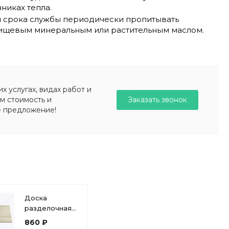
никах тепла.
 срока службы периодически пропитывать
ищевым минеральным или растительным маслом.
 услугах, видах работ и
Заказать звонок
м стоимость и
е предложение!
Доска
разделочная
профессиональная
860 ₽
прямоугольная