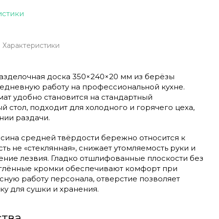
истики
Характеристики
азделочная доска 350×240×20 мм из берёзы
жедневную работу на профессиональной кухне.
ат удобно становится на стандартный
 стол, подходит для холодного и горячего цеха,
нии раздачи.
сина средней твёрдости бережно относится к
ть не «стеклянная», снижает утомляемость руки и
ение лезвия. Гладко отшлифованные плоскости без
углённые кромки обеспечивают комфорт при
сную работу персонала, отверстие позволяет
у для сушки и хранения.
тва