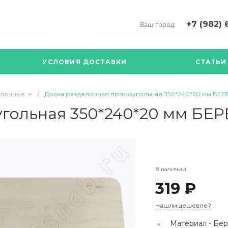
+7 (982) 
Ваш город:
+7 (34376) 5
г. Богданови
УСЛОВИЯ ДОСТАВКИ
СТАТЬИ
Богданович. 
Кооперативна
с ПН по ПТ с 
елочные
/
Доска разделочная прямоугольная 350*240*20 мм БЕР
17.00
89126904490
угольная 350*240*20 мм БЕ
В наличии
319 ₽
Нашли дешевле?
Материал -
Бер