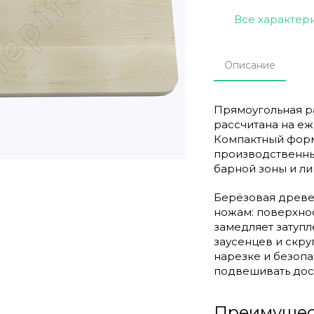
Все характер
Описание
Прямоугольная р
рассчитана на е
Компактный форм
производственный
барной зоны и ли
Берёзовая древе
ножам: поверхнос
замедляет затупл
заусенцев и скр
нарезке и безопа
подвешивать доск
Преимущес