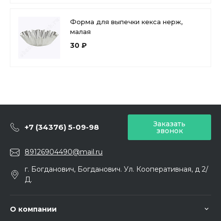
Форма для выпечки кекса нерж,
малая
30 ₽
Заказать
+7 (34376) 5-09-98
звонок
89126904490@mail.ru
г. Богданович, Богданович. Ул. Кооперативная, д 2/
Д.
О компании