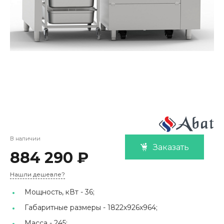
В наличии
Заказать
884 290 ₽
Нашли дешевле?
Мощность, кВт -
36;
Габаритные размеры -
1822х926х964;
Масса -
245;