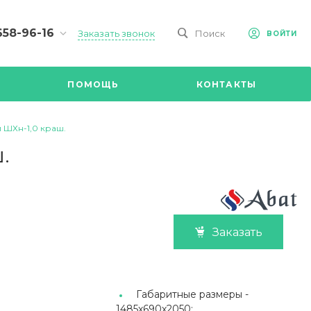
658-96-16
Заказать звонок
Поиск
ВОЙТИ
-09-98
ч,
ПОМОЩЬ
КОНТАКТЫ
Ул.
я, д 2/Д.
8.00 до
ШХн-1,0 краш.
@mail.ru
.
Заказать
Габаритные размеры -
1485х690х2050;