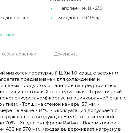
Напряжение, В -
230;
дагента, кг -
Хладагент -
R404а;
истики
Характеристики
Документы
й низкотемпературный ШХн-1,0 краш. с верхним
грегата предназначен для охлаждения и
ищевых продуктов и напитков на предприятиях
тания и торговли. Характеристики: - Герметичный
пенополиуретаном) корпус из оцинкованной стали с
тием. - Толщина стенок камеры 57 мм. -
мере не выше -18 °С. - Эксплуатация допускается
окружающего воздуха до +43 С, относительной
до 70%. - Хладагент фреон R404а. - Восемь полок-
м 488 на 570 мм. Каждая выдерживает нагрузку в