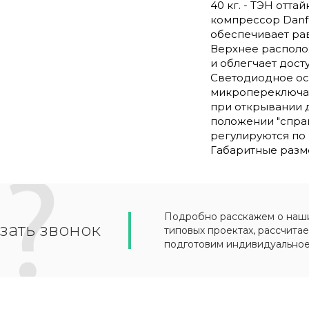
40 кг. - ТЭН отта
компрессор Danfo
обеспечивает рав
Верхнее располо
и облегчает дост
Светодиодное ос
микропереключат
при открывании д
положении "справа
регулируются по 
Габаритные разме
Подробно расскажем о наших
зать звонок
типовых проектах, рассчитае
подготовим индивидуально