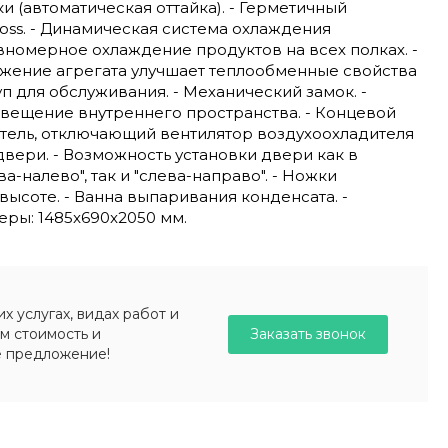
йки (автоматическая оттайка). - Герметичный
ss. - Динамическая система охлаждения
номерное охлаждение продуктов на всех полках. -
жение агрегата улучшает теплообменные свойства
уп для обслуживания. - Механический замок. -
вещение внутреннего пространства. - Концевой
ель, отключающий вентилятор воздухоохладителя
вери. - Возможность установки двери как в
-налево", так и "слева-направо". - Ножки
высоте. - Ванна выпаривания конденсата. -
ры: 1485x690x2050 мм.
 услугах, видах работ и
Заказать звонок
м стоимость и
е предложение!