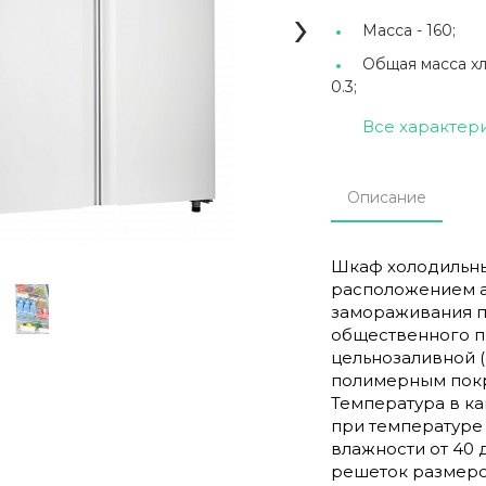
›
Масса -
160;
Общая масса хла
0.3;
Все характер
Описание
Шкаф холодильны
расположением а
замораживания п
общественного пи
цельнозаливной (
полимерным покры
Температура в ка
при температуре 
влажности от 40 
решеток размеро