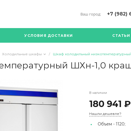
+7 (982) 
Ваш город:
+7 (34376) 5
г. Богданови
УСЛОВИЯ ДОСТАВКИ
СТАТЬИ
Богданович. 
Кооперативна
с ПН по ПТ с 
Холодильные шкафы
/
Шкаф холодильный низкотемпературный 
17.00
89126904490
емпературный ШХн-1,0 краш
В наличии
180 941 ₽
Нашли дешевле?
Объем -
1120;