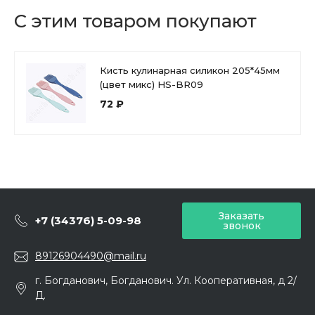
С этим товаром покупают
Кисть кулинарная силикон 205*45мм
(цвет микс) HS-BR09
72 ₽
Заказать
+7 (34376) 5-09-98
звонок
89126904490@mail.ru
г. Богданович, Богданович. Ул. Кооперативная, д 2/
Д.