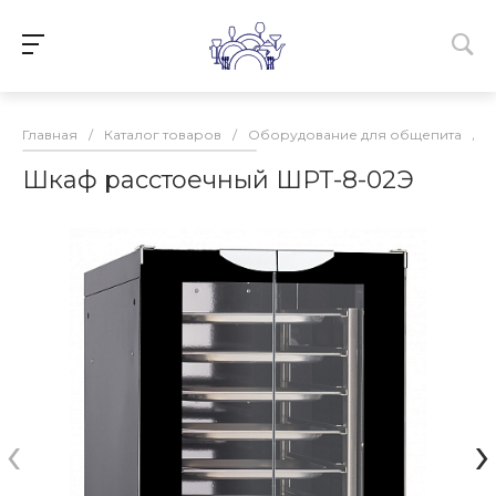
Главная
/
Каталог товаров
/
Оборудование для общепита
/
Шкаф расстоечный ШРТ-8-02Э
‹
›