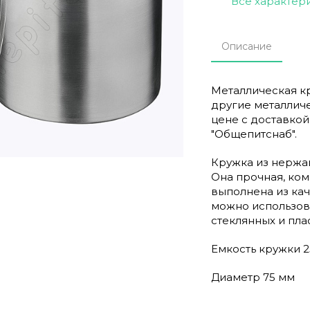
Все характер
Описание
Металлическая кр
другие металличе
цене с доставко
"Общепитснаб".
Кружка из нержа
Она прочная, ком
выполнена из кач
можно использова
стеклянных и пла
Емкость кружки 2
Диаметр 75 мм