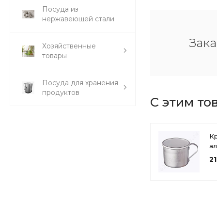
Посуда из
нержавеющей стали
Зака
Хозяйственные
товары
Посуда для хранения
продуктов
С этим то
К
а
пи
21
М