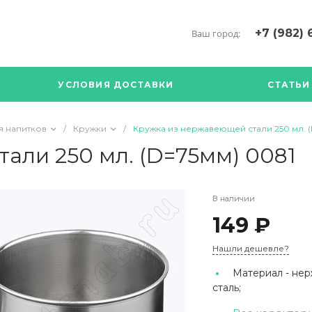
+7 (982) 
Ваш город:
+7 (34376) 5
г. Богданови
УСЛОВИЯ ДОСТАВКИ
СТАТЬИ
Богданович. 
Кооперативна
с ПН по ПТ с 
я напитков
/
Кружки
/
Кружка из нержавеющей стали 250 мл. (
17.00
89126904490
али 250 мл. (D=75мм) 0081
В наличии
149 ₽
Нашли дешевле?
Материал -
нер
сталь;