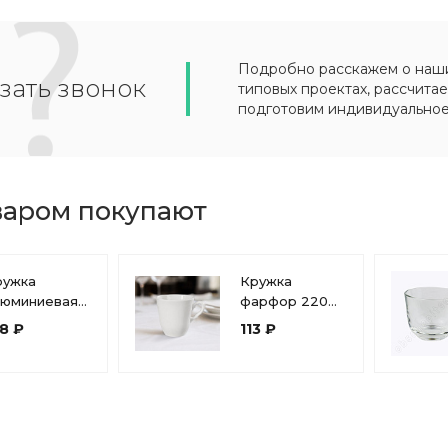
Подробно расскажем о наших
зать звонок
типовых проектах, рассчитае
подготовим индивидуально
варом покупают
ружка
Кружка
люминиевая
фарфор 220
тьевая 0,5 л
мл белье
8 ₽
113 ₽
Т-090