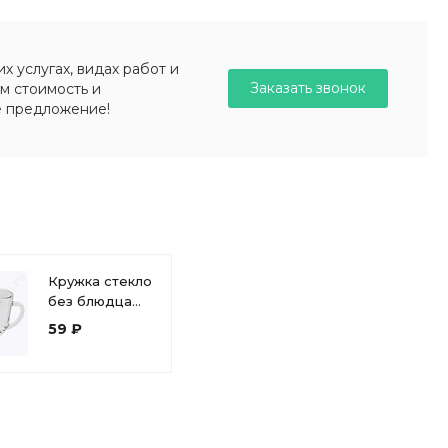
 услугах, видах работ и
Заказать звонок
м стоимость и
е предложение!
Кружка стекло
без блюдца
200 мл Гламур
59 ₽