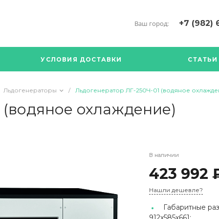
+7 (982) 
Ваш город:
+7 (34376) 5
г. Богданови
УСЛОВИЯ ДОСТАВКИ
СТАТЬИ
Богданович. 
Кооперативна
с ПН по ПТ с 
Льдогенераторы
/
Льдогенератор ЛГ-250Ч-01 (водяное охлажде
17.00
89126904490
 (водяное охлаждение)
В наличии
423 992 
Нашли дешевле?
Габаритные раз
912х585х661;