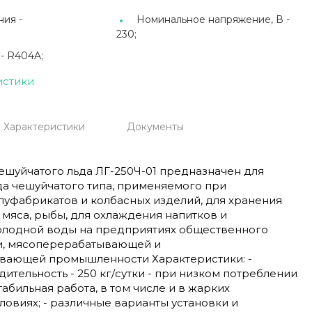
ия -
Номинальное напряжение, В -
230;
 -
R404A;
истики
Характеристики
Документы
ешуйчатого льда ЛГ-250Ч-01 предназначен для
да чешуйчатого типа, применяемого при
луфабрикатов и колбасных изделий, для хранения
 мяса, рыбы, для охлаждения напитков и
олодной воды на предприятиях общественного
ли, мясоперерабатывающей и
ающей промышленности Характеристики: -
ительность - 250 кг/сутки - при низком потреблении
 стабильная работа, в том числе и в жарких
ловиях; - различные варианты установки и