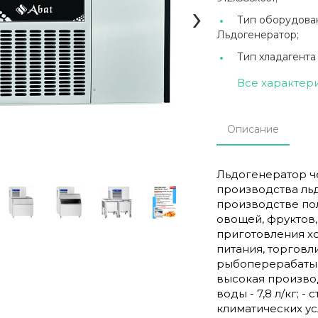
›
Тип оборудован
Льдогенератор;
Тип хладагента
Все характер
Описание
Льдогенератор ч
производства ль
производстве по
овощей, фруктов,
приготовления х
питания, торгов
рыбоперерабатыв
высокая производ
воды - 7,8 л/кг; -
климатических ус