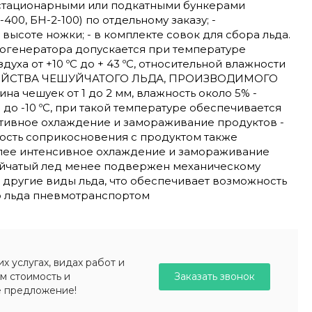
 стационарными или подкатными бункерами
-400, БН-2-100) по отдельному заказу; -
высоте ножки; - в комплекте совок для сбора льда.
догенератора допускается при температуре
уха от +10 ºС до + 43 ºС, относительной влажности
СВОЙСТВА ЧЕШУЙЧАТОГО ЛЬДА, ПРОИЗВОДИМОГО
ина чешуек от 1 до 2 мм, влажность около 5% -
 до -10 ºС, при такой температуре обеспечивается
тивное охлаждение и замораживание продуктов -
ость соприкосновения с продуктом также
лее интенсивное охлаждение и замораживание
уйчатый лед менее подвержен механическому
другие виды льда, что обеспечивает возможность
о льда пневмотранспортом
 услугах, видах работ и
Заказать звонок
м стоимость и
е предложение!