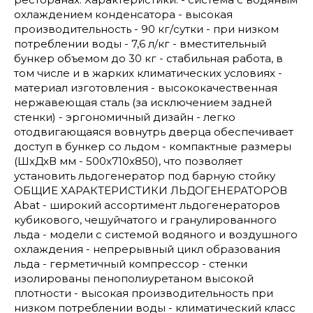
охлаждением конденсатора - высокая
производительность - 90 кг/сутки - при низком
потреблении воды - 7,6 л/кг - вместительный
бункер объемом до 30 кг - стабильная работа, в
том числе и в жарких климатических условиях -
материал изготовления - высококачественная
нержавеющая сталь (за исключением задней
стенки) - эргономичный дизайн - легко
отодвигающаяся вовнутрь дверца обеспечивает
доступ в бункер со льдом - компактные размеры
(ШxДxВ мм - 500x710x850), что позволяет
установить льдогенератор под барную стойку
ОБЩИЕ ХАРАКТЕРИСТИКИ ЛЬДОГЕНЕРАТОРОВ
Abat - широкий ассортимент льдогенераторов
кубикового, чешуйчатого и гранулированного
льда - модели с системой водяного и воздушного
охлаждения - непрерывный цикл образования
льда - герметичный компрессор - стенки
изолированы пенополиуретаном высокой
плотности - высокая производительность при
низком потреблении воды - климатический класс