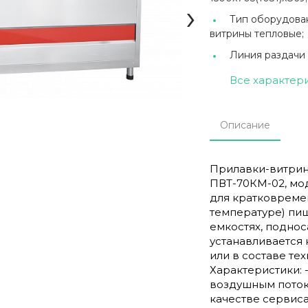
›
Тип оборудова
витрины тепловые;
Линия раздачи
Все характер
Описание
Прилавки-витрин
ПВТ-70КМ-02, мо
для кратковремен
температуре) пи
емкостях, поднос
устанавливается 
или в составе т
Характеристики: 
воздушным потоко
качестве сервиса