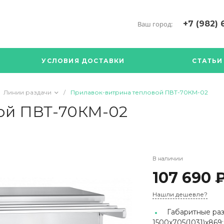
+7 (982) 
Ваш город:
+7 (34376) 5
г. Богданови
УСЛОВИЯ ДОСТАВКИ
СТАТЬИ
Богданович. 
Кооперативна
с ПН по ПТ с 
Линии раздачи
/
Прилавок-витрина тепловой ПВТ-70КМ-02
17.00
89126904490
ой ПВТ-70КМ-02
В наличии
107 690 
Нашли дешевле?
Габаритные раз
1500x705(1031)x869;