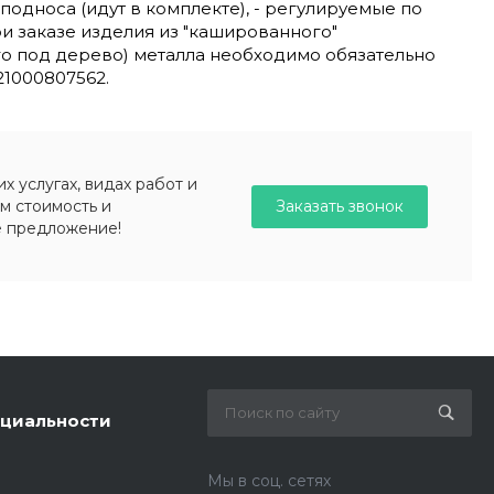
односа (идут в комплекте), - регулируемые по
и заказе изделия из "кашированного"
о под дерево) металла необходимо обязательно
 21000807562.
 услугах, видах работ и
Заказать звонок
м стоимость и
е предложение!
циальности
Мы в соц. сетях