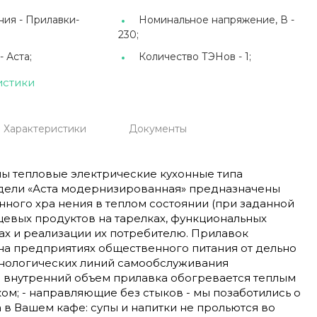
ния -
Прилавки-
Номинальное напряжение, В -
230;
 -
Аста;
Количество ТЭНов -
1;
истики
Характеристики
Документы
ы тепловые электрические кухонные типа
дели «Аста модернизированная» предназначены
ного хра нения в теплом состоянии (при заданной
щевых продуктов на тарелках, функциональных
ах и реализации их потребителю. Прилавок
на предприятиях общественного питания от дельно
ехнологических линий самообслуживания
- внутренний объем прилавка обогревается теплым
м; - направляющие без стыков - мы позаботились о
 в Вашем кафе: супы и напитки не прольются во