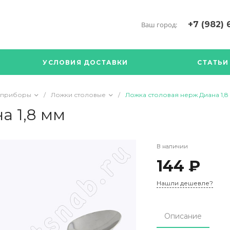
+7 (982) 
Ваш город:
+7 (34376) 5
г. Богданови
УСЛОВИЯ ДОСТАВКИ
СТАТЬИ
Богданович. 
Кооперативна
с ПН по ПТ с 
 приборы
/
Ложки столовые
/
Ложка столовая нерж Диана 1,8
17.00
89126904490
а 1,8 мм
В наличии
144 ₽
Нашли дешевле?
Описание