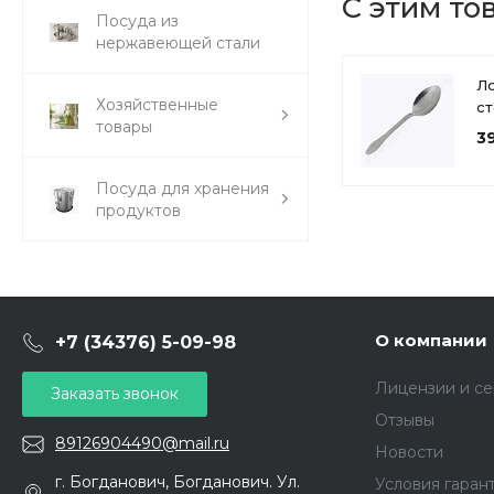
С этим то
Посуда из
нержавеющей стали
Л
Хозяйственные
с
товары
ал
3
мл
см
Посуда для хранения
продуктов
О компании
+7 (34376) 5-09-98
Лицензии и с
Заказать звонок
Отзывы
89126904490@mail.ru
Новости
г. Богданович, Богданович. Ул.
Условия гаран