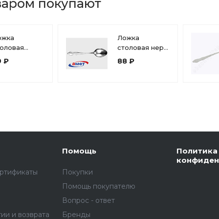
варом покупают
ожка
Ложка
толовая
столовая нерж
юминиевая 11
Новинка-1 (1,0
9 ₽
88 ₽
. (длина 19
мм)
)
Помощь
Политика
конфиден
ертификаты
Покупки
Помощь покупателю
Вопрос - ответ
тии и возврата
Бренды