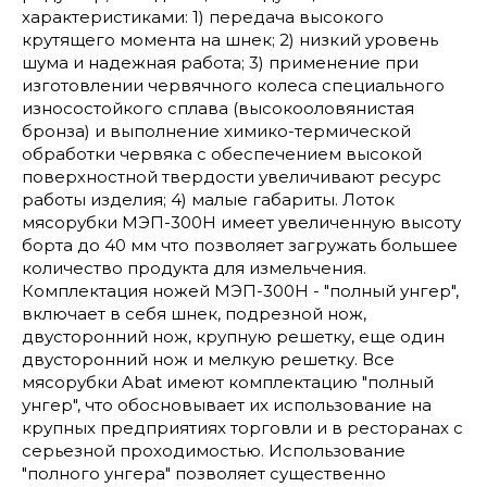
характеристиками: 1) передача высокого
крутящего момента на шнек; 2) низкий уровень
шума и надежная работа; 3) применение при
изготовлении червячного колеса специального
износостойкого сплава (высокооловянистая
бронза) и выполнение химико-термической
обработки червяка с обеспечением высокой
поверхностной твердости увеличивают ресурс
работы изделия; 4) малые габариты. Лоток
мясорубки МЭП-300Н имеет увеличенную высоту
борта до 40 мм что позволяет загружать большее
количество продукта для измельчения.
Комплектация ножей МЭП-300Н - "полный унгер",
включает в себя шнек, подрезной нож,
двусторонний нож, крупную решетку, еще один
двусторонний нож и мелкую решетку. Все
мясорубки Abat имеют комплектацию "полный
унгер", что обосновывает их использование на
крупных предприятиях торговли и в ресторанах с
серьезной проходимостью. Использование
"полного унгера" позволяет существенно