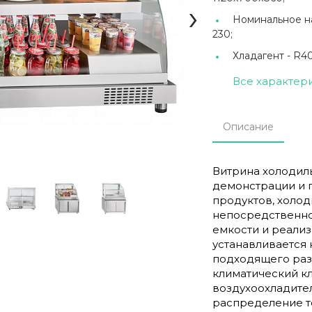
›
Номинальное на
230;
Хладагент -
R40
Все характер
Описание
Витрина холодиль
демонстрации и 
продуктов, холод
непосредственно
емкости и реализ
устанавливается
подходящего раз
климатический кл
воздухоохладите
распределение т