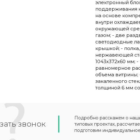
электронный бло
поддерживания н
на основе компрес
внутри охлаждаем
окружающей среды
газом; - две раз
светодиодные ла
крышкой; - полка
нержавеющей стал
1043х372х60 мм; 
равномерное рас
объема витрины;
закаленного стек
толщиной 6 мм со
Подробно расскажем о наших
зать звонок
типовых проектах, рассчитае
подготовим индивидуально