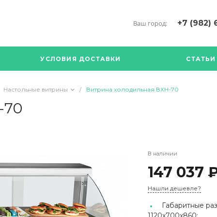
+7 (982) 
Ваш город:
+7 (34376) 5
г. Богданови
УСЛОВИЯ ДОСТАВКИ
СТАТЬИ
Богданович. 
Кооперативна
с ПН по ПТ с 
Настольные витрины
/
Витрина холодильная ВХН-70
17.00
89126904490
-70
В наличии
147 037 
Нашли дешевле?
Габаритные раз
1120х700х860;