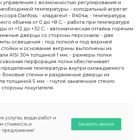
к управления с возможностью регулирования и
еобходимой температуры; - холодильный агрегат
сора Danfoss; - хладагент - R404a; - температура
ого объема от 0 до +8 С; - работа при температуре
 от +12 до +32 С; - автоматическая оттайка горячим
движные дверцы со стороны персонала; - две
мпы освещения - под полкой и под верхней
, стойки и основание витрины выполнены из
и AISI 304 толщиной 1 мм; - размеры полки
- сквозная перфорация полки обеспечивает
пределение температуры внутри охлаждаемого
 - боковые стенки и раздвижные дверцы из
ла толщиной 5 мм; - гнутое закаленное стекло
 стороны покупателя.
 услугах, видах работ и
Заказать звонок
м стоимость и
е предложение!