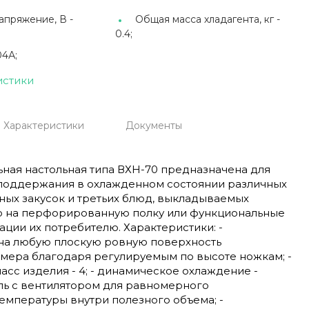
пряжение, В -
Общая масса хладагента, кг -
0.4;
4А;
истики
Характеристики
Документы
ная настольная типа ВХН-70 предназначена для
поддержания в охлажденном состоянии различных
ных закусок и третьих блюд, выкладываемых
 на перфорированную полку или функциональные
ации их потребителю. Характеристики: -
 на любую плоскую ровную поверхность
мера благодаря регулируемым по высоте ножкам; -
асс изделия - 4; - динамическое охлаждение -
ль с вентилятором для равномерного
емпературы внутри полезного объема; -