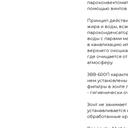
пароконвектомат
помощью винтов 
Принцип действи
жира и воды, вса
пароконденсатор
воды с парами м
в канализацию ил
верхнего окошка
где очищается от
атмосферу.
ЗВВ-600П характ
нем установлены 
фильтры в зонте 
- гигиенически о
Зонт не занимает
устанавливается 
обработанные кр