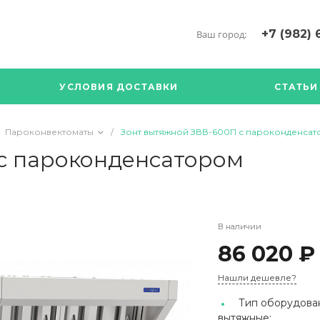
+7 (982) 
Ваш город:
+7 (34376) 5
г. Богданови
УСЛОВИЯ ДОСТАВКИ
СТАТЬИ
Богданович. 
Кооперативна
с ПН по ПТ с 
Пароконвектоматы
/
Зонт вытяжной ЗВВ-600П с пароконденса
17.00
89126904490
с пароконденсатором
В наличии
86 020 ₽
Нашли дешевле?
Тип оборудова
вытяжные;