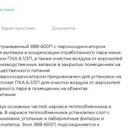
истики
Характеристики
Документы
страиваемый ЗВВ-600П с пароконденсатором
я вытяжки и конденсации отработанного пара мини-
м ПКА 6-1/3П, а также очистки воздуха от аэрозолей
оизводственных запахов в закрытых помещениях на
щественного питания.
 пароконденсатором предназначен для установки на
омат ПКА 6-1/3П для очистки воздуха от аэрозолей
дяного пара в помещении на объектах
итания.
двух основных частей: каркаса теплообменника и
. В каркасе теплообменника установлен слот с
нниками, угольные и лабиринтные фильтры и
тилятор. Зонт ЗВВ-600П подсоединяется к