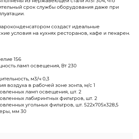
ыполнены из нержавеющей стали AISI 304, что
ительный срок службы оборудования даже при
луатации.
 пароконденсатором создаст идеальные
ие условия на кухнях ресторанов, кафе и пекарен.
елие 156
ность ламп освещения, Вт 230
тельность, м3/ч 0,3
я воздуха в рабочей зоне зонта, м/с 1
овленных ламп освещения, шт. 2
овленных лабиринтных фильтров, шт. 2
овленных угольных фильтров, шт. 522х705х328,5
еры, мм 30