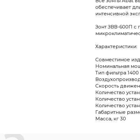
Все зонты Abat в
обеспечивает дл
интенсивной эксп
Зонт ЗВВ-600П с
микроклиматическ
Характеристики:
Совместимое изд
Номинальная мощ
Тип фильтра 1400
Воздухопроизводи
Скорость движени
Количество устан
Количество устан
Количество устан
Габаритные разм
Масса, кг 30