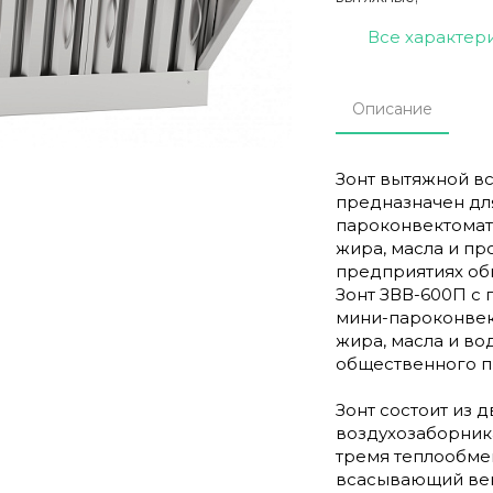
Все характер
Описание
Зонт вытяжной в
предназначен дл
пароконвектомато
жира, масла и пр
предприятиях об
Зонт ЗВВ-600П с
мини-пароконвект
жира, масла и во
общественного п
Зонт состоит из 
воздухозаборника
тремя теплообме
всасывающий вен