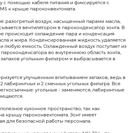
у с помощью кабеля питания и фиксируется с
М5 к крыше пароконвектомата.
я: разогретый воздух, насыщенный парами масла,
сывается вентилятором в пароконденсатор зонта. В
е происходит охлаждение пара и конденсация
асла и жира. Конденсированная жидкость удаляется
и любую емкость. Охлажденный воздух поступает из
 пароконденсатора во внутреннюю область зонта,
 запахов угольным фильтром и выбрасывается в
еризуется улучшенным впитыванием запахов, ведь в
2 лабиринтных и 2 сменных угольных фильтра. Все
легкосъемные: угольные - заменяются, лабиринтные
чищаются.
 полезное кухонное пространство, так как
на крышу пароконвектомата. Зонт имеет
ая для безопасной работы персонала.