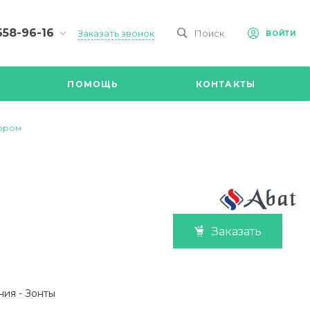
658-96-16
Заказать звонок
Поиск
ВОЙТИ
-09-98
ч,
ПОМОЩЬ
КОНТАКТЫ
Ул.
я, д 2/Д.
8.00 до
тором
@mail.ru
Заказать
ния -
Зонты