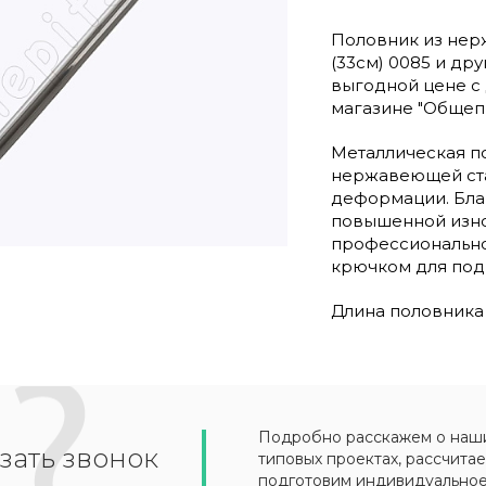
Половник из нер
(33см) 0085 и др
выгодной цене с
магазине "Общепи
Металлическая п
нержавеющей ста
деформации. Бла
повышенной изно
профессионально
крючком для под
Длина половника 
Подробно расскажем о наших
зать звонок
типовых проектах, рассчитае
подготовим индивидуально