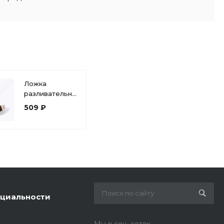
Ложка
разливательная
(половник) 250
509 ₽
мл ручка 34см
из
нержавеющей
стали 0050
циальности