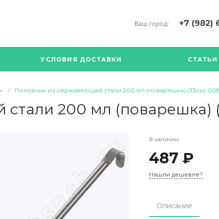
+7 (982) 
Ваш город:
+7 (34376) 5
г. Богданови
УСЛОВИЯ ДОСТАВКИ
СТАТЬИ
Богданович. 
Кооперативна
с ПН по ПТ с 
/
Половник из нержавеющей стали 200 мл (поварешка) (33см) 00
17.00
89126904490
стали 200 мл (поварешка) (
В наличии
487 ₽
Нашли дешевле?
Описание