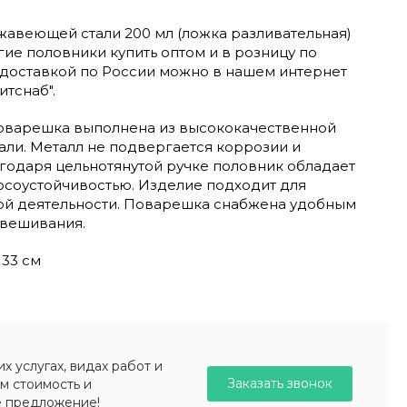
жавеющей стали 200 мл (ложка разливательная)
угие половники купить оптом и в розницу по
 доставкой по России можно в нашем интернет
тснаб".
оварешка выполнена из высококачественной
ли. Металл не подвергается коррозии и
годаря цельнотянутой ручке половник обладает
соустойчивостью. Изделие подходит для
й деятельности. Поварешка снабжена удобным
вешивания.
33 см
 услугах, видах работ и
Заказать звонок
м стоимость и
е предложение!