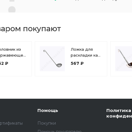
варом покупают
ловник из
Ложка для
ержавеющей
раскладки каш
али 500 мл
нерж 250 мл.
62 ₽
567 ₽
оварешка)
(300 мм)
5см) 0051
Помощь
Политика
конфиден
ертификаты
Покупки
Помощь покупателю