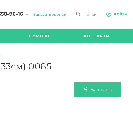
658-96-16
Заказать звонок
Поиск
ВОЙТИ
-09-98
ч,
ПОМОЩЬ
КОНТАКТЫ
Ул.
я, д 2/Д.
8.00 до
85
@mail.ru
33см) 0085
Заказать