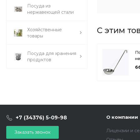
Посуда из
нержавеющей стали
С этим то
Хозяйственные
товары
По
Посуда для хранения
н
продуктов
ст
6
(п
(3
О компании
+7 (34376) 5-09-98
Лицензии и с
Заказать звонок
Отзывы