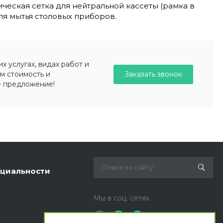
лическая сетка для нейтральной кассеты (рамка в
для мытья столовых приборов.
 услугах, видах работ и
Заказать звонок
м стоимость и
е предложение!
циальности
Мы в соц. сетях