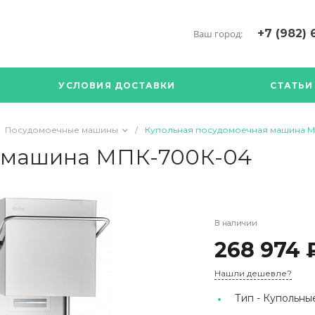
+7 (982) 
Ваш город:
+7 (34376) 5
г. Богданови
УСЛОВИЯ ДОСТАВКИ
СТАТЬИ
Богданович. 
Кооперативна
с ПН по ПТ с 
Посудомоечные машины
/
Купольная посудомоечная машина 
17.00
89126904490
я машина МПК-700К-04
В наличии
268 974 
Нашли дешевле?
Тип -
Купольные