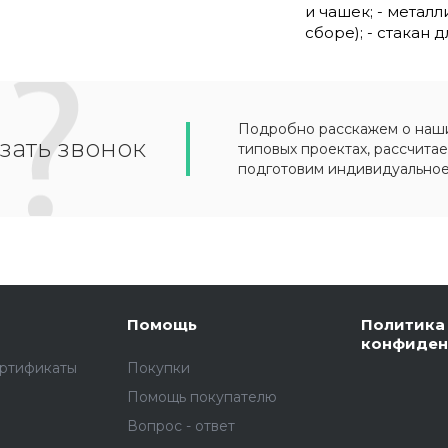
и чашек; - метал
сборе); - стакан 
Подробно расскажем о наших
зать звонок
типовых проектах, рассчитае
подготовим индивидуально
Помощь
Политика
конфиден
ертификаты
Покупки
Помощь покупателю
Вопрос - ответ