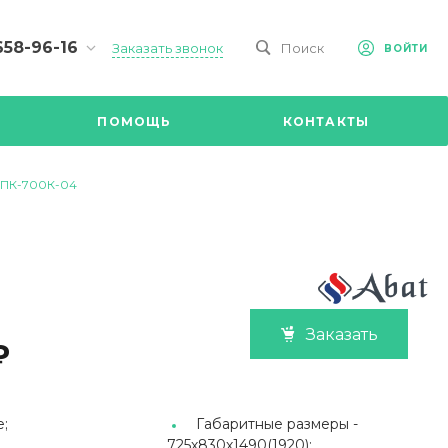
658-96-16
Заказать звонок
Поиск
ВОЙТИ
-09-98
ч,
ПОМОЩЬ
КОНТАКТЫ
Ул.
я, д 2/Д.
8.00 до
МПК-700К-04
@mail.ru
Заказать
₽
;
Габаритные размеры -
725х830х1490(1920);