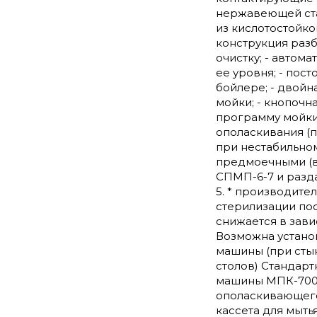
нержавеющей стал
из кислотостойко
конструкция раз
очистку; - автом
ее уровня; - пос
бойлере; - двойн
мойки; - кнопочн
программу мойки,
ополаскивания (
при нестабильном
предмоечными (в
СПМП-6-7 и разд
5. * производите
стерилизации по
снижается в зав
Возможна устано
машины (при сты
столов) Стандар
машины МПК-700К-
ополаскивающего 
кассета для мытья