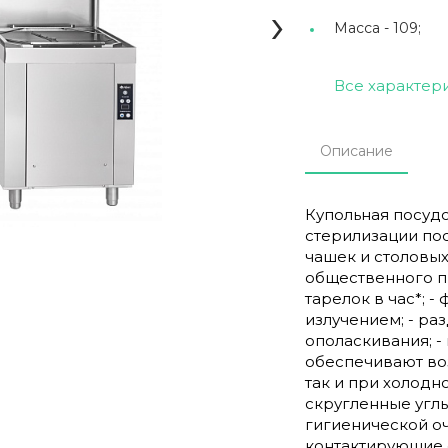
›
Масса -
109;
Все характер
Описание
Купольная посуд
стерилизации пос
чашек и столовы
общественного пи
тарелок в час*; 
излучением; - ра
ополаскивания; 
обеспечивают во
так и при холодн
скругленные угл
гигиенической оч
контактирующие с