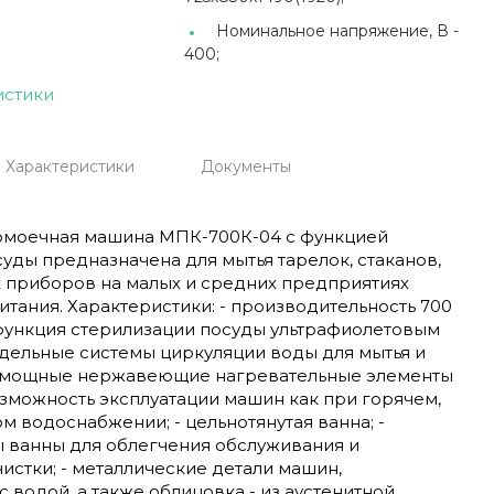
Номинальное напряжение, В -
400;
истики
Характеристики
Документы
омоечная машина МПК-700К-04 с функцией
уды предназначена для мытья тарелок, стаканов,
х приборов на малых и средних предприятиях
тания. Характеристики: - производительность 700
- функция стерилизации посуды ультрафиолетовым
здельные системы циркуляции воды для мытья и
- мощные нержавеющие нагревательные элементы
зможность эксплуатации машин как при горячем,
ом водоснабжении; - цельнотянутая ванна; -
ы ванны для облегчения обслуживания и
истки; - металлические детали машин,
 водой, а также облицовка - из аустенитной