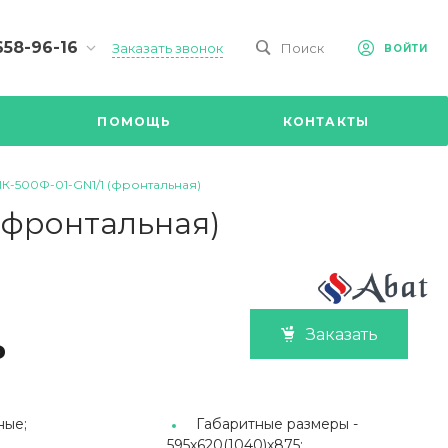
658-96-16
Заказать звонок
Поиск
ВОЙТИ
-09-98
ч,
ПОМОЩЬ
КОНТАКТЫ
Ул.
я, д 2/Д.
8.00 до
-500Ф-01-GN1/1 (фронтальная)
@mail.ru
(фронтальная)
Заказать
₽
ные;
Габаритные размеры -
595х620(1040)х875;