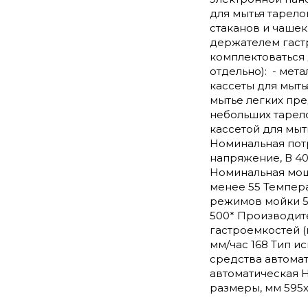
для мытья тарело
стаканов и чашек;
держателем гаст
комплектоваться
отдельно): - мет
кассеты для мыть
мытье легких пре
небольших тарело
кассетой для мыт
Номинальная потр
напряжение, В 40
Номинальная мощн
менее 55 Темпера
режимов мойки 5 (
500* Производите
гастроемкостей (п
мм/час 168 Тип и
средства автома
автоматическая 
размеры, мм 595х6