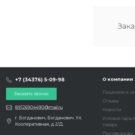
Зака
О компании
+7 (34376) 5-09-98
Лицензии и с
Заказать звонок
Отзывы
89126904490@mail.ru
Новости
г. Богданович, Богданович. Ул.
Условия гаран
Кооперативная, д 2/Д.
товара
Поставщикам