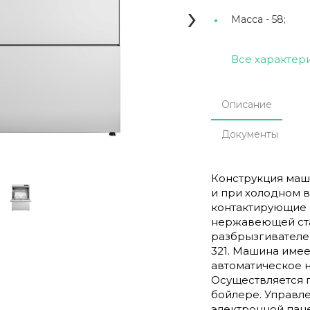
›
Масса -
58;
Все характер
Описание
Документы
Конструкция маши
и при холодном 
контактирующие с
нержавеющей ста
разбрызгивателе
321. Машина име
автоматическое 
Осуществляется 
бойлере. Управл
электронной пане