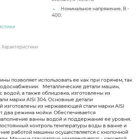
Номинальное напряжение, В -
400;
истики
Характеристики
ны позволяет использовать ее как при горячем, так
водоснабжении. Металлические детали машин,
 водой, а также облицовка, изготовлены из
ли марки AISI 304. Основные детали
й изготовлены из нержавеющей стали марки AISI
ет два режима мойки. Обеспечивается
наполнение ванны водой и поддержание ее уровня.
постоянный контроль температуры воды в ванне и
ение работой машины осуществляется с кнопочной
ли. Машина стандартно комплектуется: - кассетой