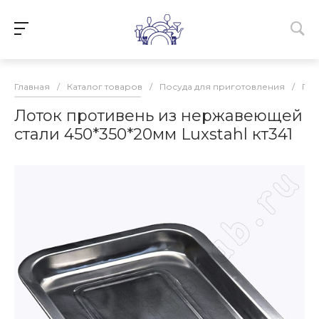
Главная
/
Каталог товаров
/
Посуда для приготовления
/
Про
Лоток противень из нержавеющей
стали 450*350*20мм Luxstahl кт341