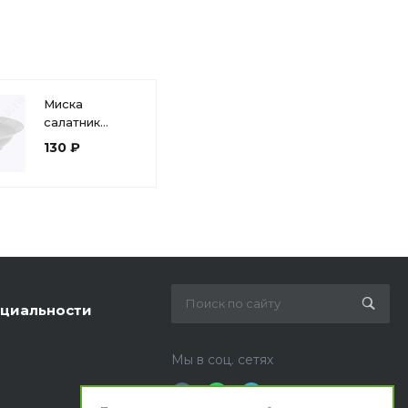
Миска
салатник
фарфор белый
130 ₽
300 мл 170мм
Дулево 03143
циальности
Мы в соц. сетях