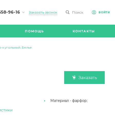
658-96-16
Заказать звонок
Поиск
ВОЙТИ
-09-98
ч,
ПОМОЩЬ
КОНТАКТЫ
Ул.
я, д 2/Д.
8.00 до
-х угольный, Белье
@mail.ru
Заказать
Материал -
фарфор;
истики