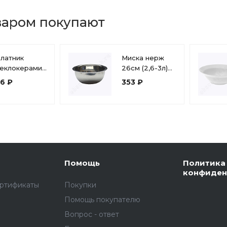
варом покупают
латник
Миска нерж
теклокерамика
26см (2,6-3л)
0мм, 500мл
глубокая WLT-
96 ₽
353 ₽
minarc, серия
00176
рианон
Помощь
Политика
конфиден
ертификаты
Покупки
Помощь покупателю
Вопрос - ответ