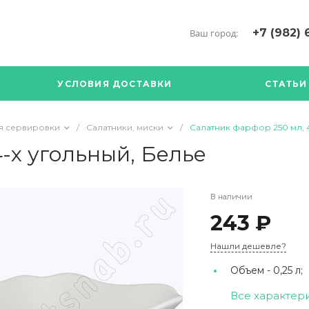
+7 (982) 
Ваш город:
+7 (34376) 5
г. Богданови
УСЛОВИЯ ДОСТАВКИ
СТАТЬИ
Богданович. 
Кооперативна
с ПН по ПТ с 
я сервировки
/
Салатники, миски
/
Салатник фарфор 250 мл, 4
17.00
89126904490
-х угольный, Белье
В наличии
243 ₽
Нашли дешевле?
Объем -
0,25 л;
Все характер