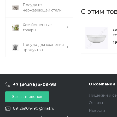
Посуда из
С этим то
нержавеющей стали
Хозяйственные
товары
Са
с
16
1
Посуда для хранения
Lu
продуктов
Т
О компании
+7 (34376) 5-09-98
Лицензии и с
Заказать звонок
Отзывы
89126904490@mail.ru
Новости