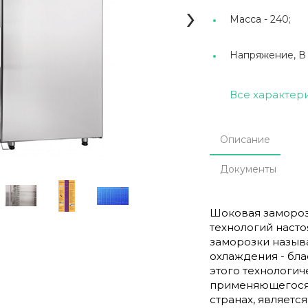
›
Масса -
240;
Напряжение, В
Все характер
Описание
Документы
Шоковая замороз
технологий наст
заморозки называ
охлаждения - блас
этого технологич
применяющегося 
странах, являетс