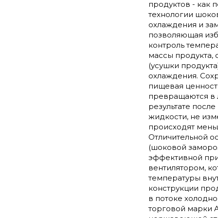
продуктов - как 
технологии шоко
охлаждения и зам
позволяющая изб
контроль темпера
массы продукта,
(усушки продукта
охлаждения. Сох
пищевая ценность
превращаются в л
результате посл
жидкости, не изм
происходят мень
Отличительной о
(шоковой замороз
эффективной при
вентилятором, к
температуры внут
конструкции про
в потоке холодно
торговой марки A