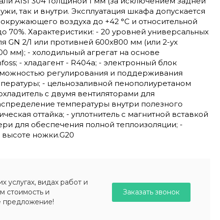
и AISI 304 толщиной 1 мм (за исключением задней
ружи, так и внутри. Эксплуатация шкафа допускается
окружающего воздуха до +42 °С и относительной
до 70%. Характеристики: - ​20 уровней универсальных
 GN 2/1 или противней 600х800 мм (или 2-ух
0 мм); - холодильный агрегат на основе
ss; - хладагент - R404a; - электронный блок
зможностью регулирования и поддерживания
пературы; - цельнозаливной пенополиуретаном
оохладитель с двумя вентиляторами для
спределение температуры внутри полезного
ическая оттайка; - уплотнитель с магнитной вставкой
ери для обеспечения полной теплоизоляции; -
 высоте ножки.G20
 услугах, видах работ и
Заказать звонок
м стоимость и
е предложение!