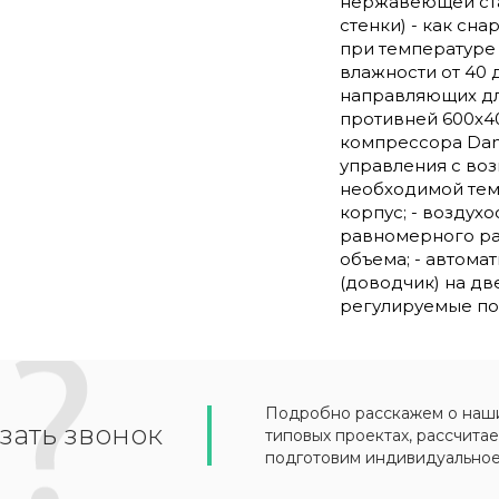
нержавеющей стал
стенки) - как сна
при температуре 
влажности от 40 
направляющих для
противней 600х40
компрессора Danfo
управления с во
необходимой тем
корпус; - воздух
равномерного ра
объема; - автомат
(доводчик) на дв
регулируемые по
Подробно расскажем о наших
зать звонок
типовых проектах, рассчитае
подготовим индивидуально