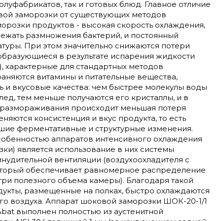
полуфабрикатов, так и готовых блюд. Главное отличие
вой заморозки от существующих методов
орозки продуктов - высокая скорость охлаждения,
ежать размножения бактерий, и постоянный
туры. При этом значительно снижаются потери
 образующиеся в результате испарения жидкости
), характерные для стандартных методов
раняются витамины и питательные вещества,
 и вкусовые качества: чем быстрее молекулы воды
ед, тем меньше получаются его кристаллы, и в
е размораживания происходит меньшая потеря
еняются консистенция и вкус продукта, то есть
шие ферментативные и структурные изменения.
собенностью аппаратов интенсивного охлаждения
ки) является использование в них системы
нудительной вентиляции (воздухоохладителя с
оторый обеспечивает равномерное распределение
ри полезного объема камеры). Благодаря такой
дукты, размещенные на полках, быстро охлаждаются
го воздуха. Аппарат шоковой заморозки ШОК-20-1/1
bat выполнен полностью из аустенитной