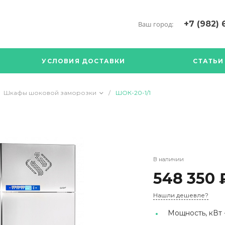
+7 (982) 
Ваш город:
+7 (34376) 5
г. Богданови
УСЛОВИЯ ДОСТАВКИ
СТАТЬИ
Богданович. 
Кооперативна
с ПН по ПТ с 
Шкафы шоковой заморозки
/
ШОК-20-1/1
17.00
89126904490
В наличии
548 350 
Нашли дешевле?
Мощность, кВт 