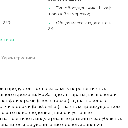
Тип оборудования -
Шкаф
шоковой заморозки;
 -
230;
Общая масса хладагента, кг -
2.4;
истики
Характеристики
ка продуктов - одна из самых перспективных
оящего времени. На Западе аппараты для шоковой
ют фризерами (shock freezer), а для шокового
т чиллерами (blast chiller). Главным преимуществом
еского нововведения, давно и успешно
на практике в индустриально развитых зарубежных
я значительное увеличение сроков хранения