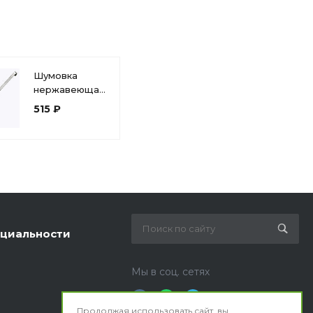
Шумовка
нержавеющая
сталь
515 ₽
поварская
(390мм)
диаметр 14,5
см 1с2573
циальности
Мы в соц. сетях
Продолжая использовать сайт, вы