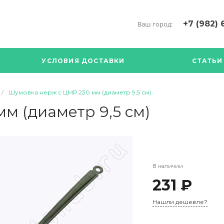
+7 (982) 
Ваш город:
+7 (34376) 5
г. Богданови
УСЛОВИЯ ДОСТАВКИ
СТАТЬИ
Богданович. 
Кооперативна
с ПН по ПТ с 
/
Шумовка нерж с ЦМР 230 мм (диаметр 9,5 см)
17.00
89126904490
м (диаметр 9,5 см)
В наличии
231 ₽
Нашли дешевле?