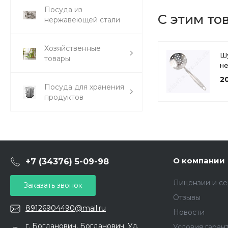
Посуда из
С этим то
нержавеющей стали
Хозяйственные
Ш
товары
н
ст
2
(2
Посуда для хранения
ди
продуктов
1с
О компании
+7 (34376) 5-09-98
Лицензии и с
Заказать звонок
Отзывы
89126904490@mail.ru
Новости
г. Богданович, Богданович. Ул.
Условия гаран