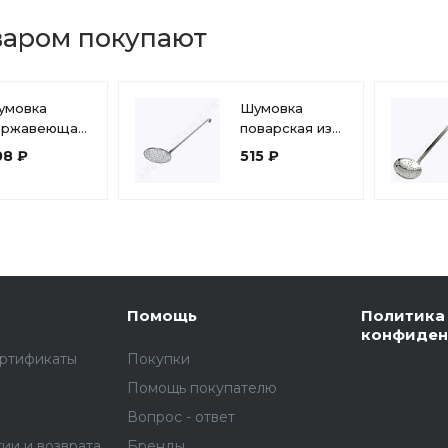
варом покупают
умовка
Шумовка
ержавеющая
поварская из
аль Родник
нержавеющей
08 ₽
515 ₽
05мм)
стали 390 мм
аметр 9,5 см
диаметр 16,5
2246
см 1с366
Помощь
Политика
конфиден
ертификаты
Покупки
Помощь покупателю
Вопрос - ответ
тии и возврата
Бренды