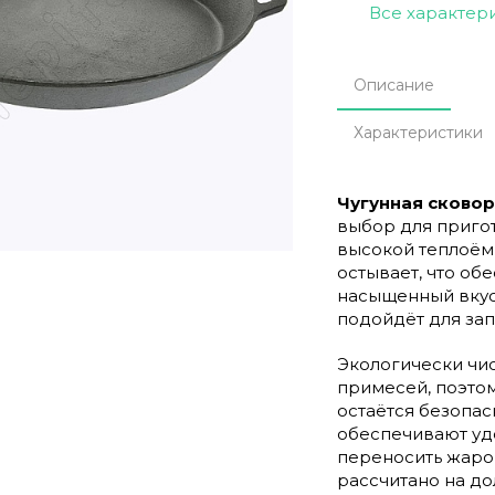
Все характер
Описание
Характеристики
Чугунная сково
выбор для приго
высокой теплоём
остывает, что о
насыщенный вкус
подойдёт для зап
Экологически чис
примесей, поэтом
остаётся безопас
обеспечивают уд
переносить жаро
рассчитано на д