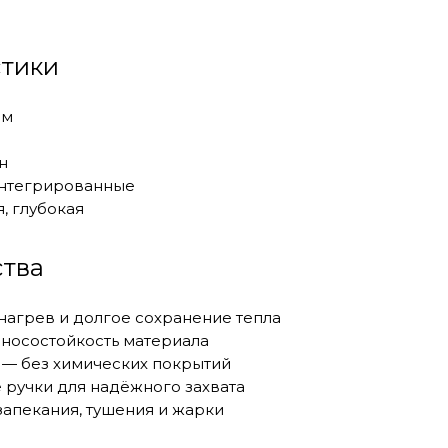
стики
мм
н
 интегрированные
, глубокая
тва
агрев и долгое сохранение тепла
зносостойкость материала
 — без химических покрытий
 ручки для надёжного захвата
запекания, тушения и жарки