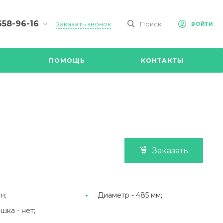
658-96-16
Заказать звонок
Поиск
ВОЙТИ
-09-98
ч,
ПОМОЩЬ
КОНТАКТЫ
Ул.
я, д 2/Д.
8.00 до
@mail.ru
Заказать
н;
Диаметр -
485 мм;
ышка -
нет;