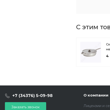
С этим то
С
н
ст
4 
(2
к
1с
О компании
+7 (34376) 5-09-98
Лицензии и с
Заказать звонок