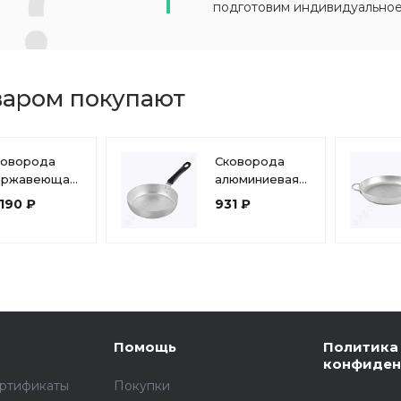
подготовим индивидуально
варом покупают
коворода
Сковорода
ержавеющая
алюминиевая
аль 3,5 л
260мм, без
190 ₽
931 ₽
80*75мм) с
крышки,
рышкой
пластиковая
2495
ручка.
Помощь
Политика
конфиден
ертификаты
Покупки