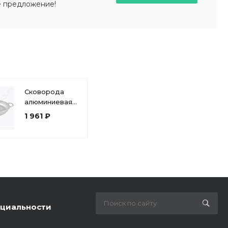
е предложение!
Сковорода
алюминиевая
400/50мм с
1 961 ₽
ручками
Kukmara с401
циальности