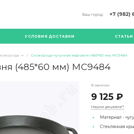
+7 (982) 
Ваш город:
+7 (34376) 5
г. Богданови
УСЛОВИЯ ДОСТАВКИ
СТАТЬИ
Богданович. 
Кооперативна
с ПН по ПТ с 
ковороды
/
Сковорода чугунная жаровня (485*60 мм) МС9484
17.00
89126904490
ня (485*60 мм) МС9484
В наличии
9 125 ₽
Нашли дешевле?
Материал -
чугу
Стеклянная кр