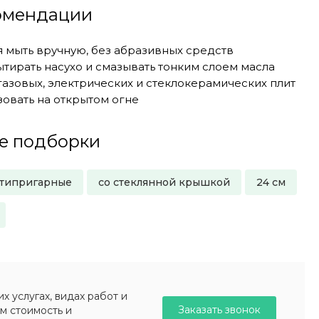
комендации
 мыть вручную, без абразивных средств
ытирать насухо и смазывать тонким слоем масла
газовых, электрических и стеклокерамических плит
овать на открытом огне
е подборки
типригарные
со стеклянной крышкой
24 см
 услугах, видах работ и
Заказать звонок
м стоимость и